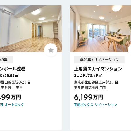
49年
築49年 / リノベーション
ンボール弦巻
上用賀スカイマンション
K/58.85㎡
3LDK/75.49㎡
都世田谷区弦巻2丁目
東京都世田谷区上用賀3丁目
世田谷線 世田谷
東急田園都市線 用賀
499
6,199
万円
万円
可
オートロック
宅配ボックス
リノベーション