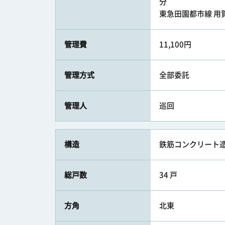
分
東急田園都市線 用賀駅
管理費
11,100円
管理方式
全部委託
管理人
巡回
構造
鉄筋コンクリート造
総戸数
34 戸
方角
北東