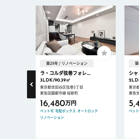
築29年 / リノベーション
築
ラ・コルダ弦巻フォレ...
シャ
3LDK/90.39㎡
2LD
東京都世田谷区弦巻5丁目
東京
東急田園都市線 桜新町
東急
16,480
5,
万円
ペット可
宅配ボックス
オートロック
ペット
リノベーション