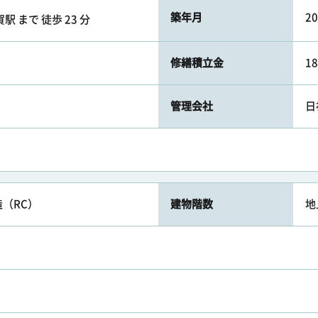
築年月
2
 まで 徒歩 23 分
修繕積立金
1
管理会社
日
（RC）
建物階数
地