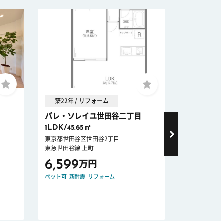
築22年 / リフォーム
築21年 
パレ・ソレイユ世田谷二丁目
プラウド
1LDK/45.65㎡
2LDK/72
東京都世田谷区世田谷2丁目
東京都世田谷
東急世田谷線 上町
東急田園都市
6,599
19,98
万円
ペット可
新耐震
リフォーム
ペット可
宅配
リノベーショ