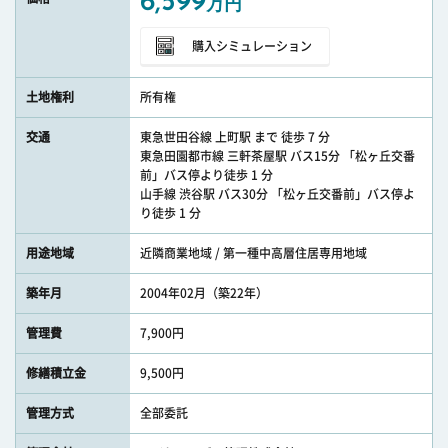
6,599
万円
購入シミュレーション
土地権利
所有権
交通
東急世田谷線 上町駅 まで 徒歩 7 分
東急田園都市線 三軒茶屋駅 バス15分 「松ヶ丘交番
前」バス停より徒歩 1 分
山手線 渋谷駅 バス30分 「松ヶ丘交番前」バス停よ
り徒歩 1 分
用途地域
近隣商業地域 / 第一種中高層住居専用地域
築年月
2004年02月（築22年）
管理費
7,900円
修繕積立金
9,500円
管理方式
全部委託