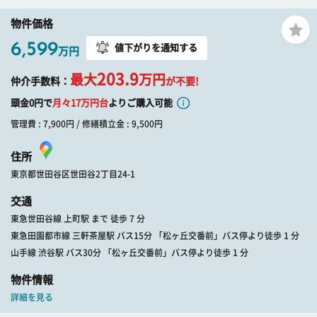
物件価格
6,599
値下がりを通知する
万円
203.9
最大
万円
仲介手数料：
が不要!
頭金0円で
月々
17
万円台
よりご購入可能
管理費 : 7,900円 / 修繕積立金 : 9,500円
住所
東京都世田谷区世田谷2丁目24-1
交通
東急世田谷線 上町駅 まで 徒歩 7 分
東急田園都市線 三軒茶屋駅 バス15分 「松ヶ丘交番前」バス停より徒歩 1 分
山手線 渋谷駅 バス30分 「松ヶ丘交番前」バス停より徒歩 1 分
物件情報
詳細を見る