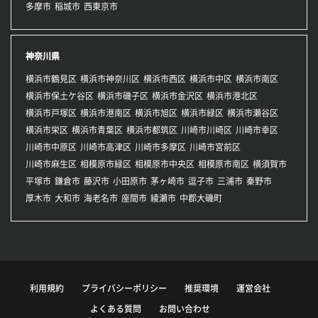
多摩市
稲城市
西東京市
神奈川県
横浜市鶴見区
横浜市神奈川区
横浜市西区
横浜市中区
横浜市南区
横浜市保土ケ谷区
横浜市磯子区
横浜市金沢区
横浜市港北区
横浜市戸塚区
横浜市港南区
横浜市旭区
横浜市緑区
横浜市瀬谷区
横浜市栄区
横浜市青葉区
横浜市都筑区
川崎市川崎区
川崎市幸区
川崎市中原区
川崎市高津区
川崎市多摩区
川崎市宮前区
川崎市麻生区
相模原市緑区
相模原市中央区
相模原市南区
横須賀市
平塚市
鎌倉市
藤沢市
小田原市
茅ヶ崎市
逗子市
三浦市
秦野市
厚木市
大和市
海老名市
座間市
綾瀬市
中郡大磯町
利用規約
プライバシーポリシー
推奨環境
運営会社
よくある質問
お問い合わせ