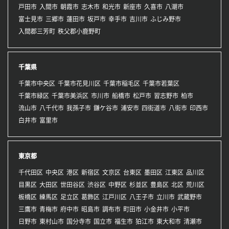
戸田市
入間市
朝霞市
志木市
和光市
新座市
久喜市
八潮市
富士見市
三郷市
蓮田市
坂戸市
幸手市
吉川市
ふじみ野市
入間郡三芳町
秩父郡小鹿野町
千葉県
千葉市中央区
千葉市花見川区
千葉市稲毛区
千葉市若葉区
千葉市緑区
千葉市美浜区
市川市
船橋市
松戸市
習志野市
柏市
流山市
八千代市
我孫子市
鎌ケ谷市
浦安市
四街道市
八街市
印西市
白井市
富里市
東京都
千代田区
中央区
港区
新宿区
文京区
台東区
墨田区
江東区
品川区
目黒区
大田区
世田谷区
渋谷区
中野区
杉並区
豊島区
北区
荒川区
板橋区
練馬区
足立区
葛飾区
江戸川区
八王子市
立川市
武蔵野市
三鷹市
青梅市
府中市
昭島市
調布市
町田市
小金井市
小平市
日野市
東村山市
国分寺市
国立市
福生市
狛江市
東大和市
清瀬市