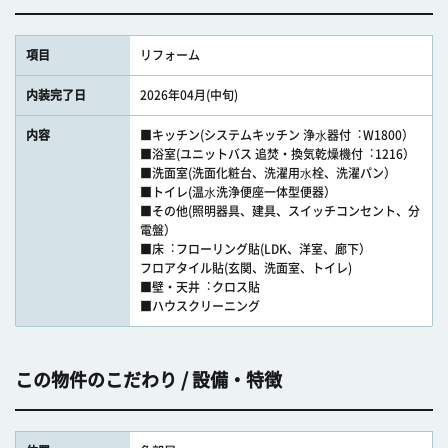
項目
リフォーム
内装完了日
2026年04月(中旬)
内容
■キッチン(システムキッチン 浄⽔器付︓W1800）
■浴室(ユニットバス 追焚・換気乾燥機付︓1216）
■洗面室(洗面化粧台、洗濯用⽔栓、洗濯パン）
■トイレ(温⽔洗浄便座一体型便器）
■その他(照明器具、建具、スイッチコンセント、分
電盤）
■床︓フローリング貼(LDK、洋室、廊下）
フロアタイル貼(玄関、洗面室、トイレ)
■壁・天井︓クロス貼
■ハウスクリーニング
この物件のこだわり / 設備・特徴