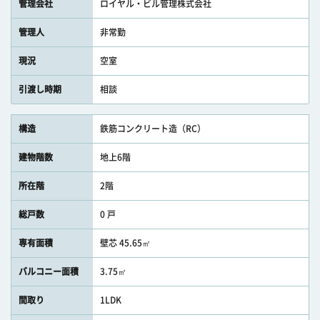
管理会社
ロイヤル・ビル管理株式会社
管理人
非常勤
現況
空室
引渡し時期
相談
構造
鉄筋コンクリート造（RC）
建物階数
地上6階
所在階
2階
総戸数
0 戸
専有面積
壁芯 45.65㎡
バルコニー面積
3.75㎡
間取り
1LDK