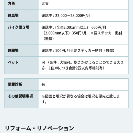
方角
北東
駐車場
確認中 : 22,000〜28,000円/月
バイク置き場
確認中 : (全⻑2,001mm以上) 600円/月
（2,000mm以下）350円/月 ※要ステッカー貼付
（無償）
駐輪場
確認中 : 100円/月※要ステッカー貼付（無償）
ペット
可 （条件 : 犬猫可。抱きかかえることのできる大き
さ、1住⼾につき合計2匹以内等細則有）
耐震診断
有
その他説明事項
※図面と現況が異なる場合は現況を優先と致しま
す。
リフォーム・リノベーション