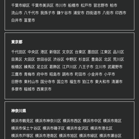
千葉市緑区
千葉市美浜区
市川市
船橋市
松戸市
習志野市
柏市
流山市
八千代市
我孫子市
鎌ケ谷市
浦安市
四街道市
八街市
印西市
白井市
富里市
東京都
千代田区
中央区
港区
新宿区
文京区
台東区
墨田区
江東区
品川区
目黒区
大田区
世田谷区
渋谷区
中野区
杉並区
豊島区
北区
荒川区
板橋区
練馬区
足立区
葛飾区
江戸川区
八王子市
立川市
武蔵野市
三鷹市
青梅市
府中市
昭島市
調布市
町田市
小金井市
小平市
日野市
東村山市
国分寺市
国立市
福生市
狛江市
東大和市
清瀬市
多摩市
稲城市
西東京市
神奈川県
横浜市鶴見区
横浜市神奈川区
横浜市西区
横浜市中区
横浜市南区
横浜市保土ケ谷区
横浜市磯子区
横浜市金沢区
横浜市港北区
横浜市戸塚区
横浜市港南区
横浜市旭区
横浜市緑区
横浜市瀬谷区