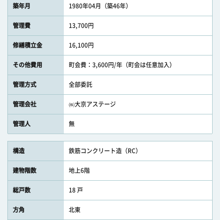
築年月
1980年04月（築46年）
管理費
13,700円
修繕積立金
16,100円
その他費用
町会費：3,600円/年（町会は任意加入）
管理方式
全部委託
管理会社
㈱大京アステージ
管理人
無
構造
鉄筋コンクリート造（RC）
建物階数
地上6階
総戸数
18 戸
方角
北東