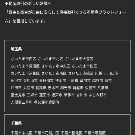
不動産取引の新しい常識へ
「買主と売主が自由に安心して直接取引できる不動産プラットフォー
ム」を目指しています。
埼玉県
さいたま市西区
さいたま市北区
さいたま市大宮区
さいたま市見沼区
さいたま市中央区
さいたま市桜区
さいたま市浦和区
さいたま市南区
さいたま市緑区
川越市
川口市
所沢市
東松山市
春日部市
狭山市
上尾市
草加市
越谷市
蕨市
戸田市
入間市
朝霞市
志木市
和光市
新座市
久喜市
八潮市
富士見市
三郷市
蓮田市
坂戸市
幸手市
吉川市
ふじみ野市
入間郡三芳町
秩父郡小鹿野町
千葉県
千葉市中央区
千葉市花見川区
千葉市稲毛区
千葉市若葉区