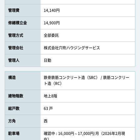
管理費
14,140円
修繕積立金
14,900円
管理方式
全部委託
管理会社
株式会社穴吹ハウジングサービス
管理人
日勤
構造
鉄骨鉄筋コンクリート造（SRC） / 鉄筋コンクリー
ト造（RC）
建物階数
地上8階
総戸数
63 戸
方角
西
駐車場
確認中 : 16,000円～17,000円/月（2026年2月現
在）