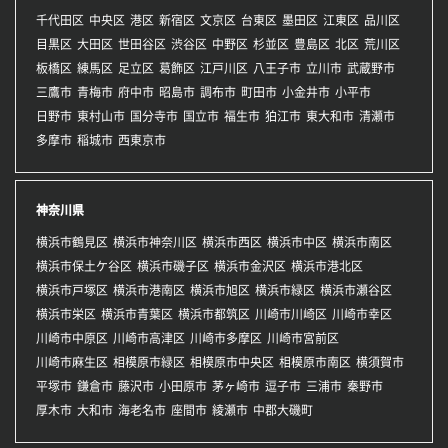
千代田区
中央区
港区
新宿区
文京区
台東区
墨田区
江東区
品川区
目黒区
大田区
世田谷区
渋谷区
中野区
杉並区
豊島区
北区
荒川区
板橋区
練馬区
足立区
葛飾区
江戸川区
八王子市
立川市
武蔵野市
三鷹市
青梅市
府中市
昭島市
調布市
町田市
小金井市
小平市
日野市
東村山市
国分寺市
国立市
福生市
狛江市
東大和市
清瀬市
多摩市
稲城市
西東京市
神奈川県
横浜市鶴見区
横浜市神奈川区
横浜市西区
横浜市中区
横浜市南区
横浜市保土ケ谷区
横浜市磯子区
横浜市金沢区
横浜市港北区
横浜市戸塚区
横浜市港南区
横浜市旭区
横浜市緑区
横浜市瀬谷区
横浜市栄区
横浜市青葉区
横浜市都筑区
川崎市川崎区
川崎市幸区
川崎市中原区
川崎市高津区
川崎市多摩区
川崎市宮前区
川崎市麻生区
相模原市緑区
相模原市中央区
相模原市南区
横須賀市
平塚市
鎌倉市
藤沢市
小田原市
茅ヶ崎市
逗子市
三浦市
秦野市
厚木市
大和市
海老名市
座間市
綾瀬市
中郡大磯町