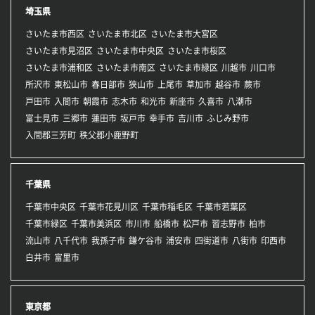
埼玉県
さいたま市西区
さいたま市北区
さいたま市大宮区
さいたま市見沼区
さいたま市中央区
さいたま市桜区
さいたま市浦和区
さいたま市南区
さいたま市緑区
川越市
川口市
所沢市
東松山市
春日部市
狭山市
上尾市
草加市
越谷市
蕨市
戸田市
入間市
朝霞市
志木市
和光市
新座市
久喜市
八潮市
富士見市
三郷市
蓮田市
坂戸市
幸手市
吉川市
ふじみ野市
入間郡三芳町
秩父郡小鹿野町
千葉県
千葉市中央区
千葉市花見川区
千葉市稲毛区
千葉市若葉区
千葉市緑区
千葉市美浜区
市川市
船橋市
松戸市
習志野市
柏市
流山市
八千代市
我孫子市
鎌ケ谷市
浦安市
四街道市
八街市
印西市
白井市
富里市
東京都