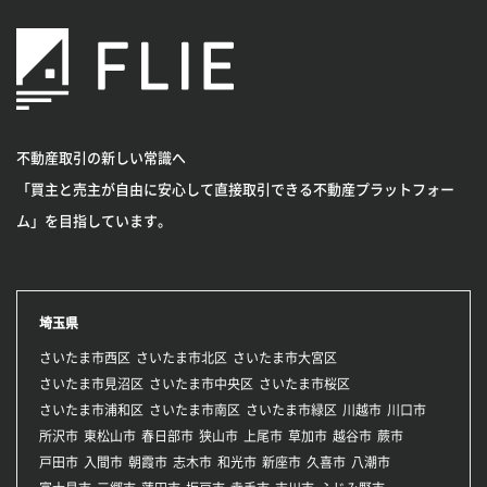
不動産取引の新しい常識へ
「買主と売主が自由に安心して直接取引できる不動産プラットフォー
ム」を目指しています。
埼玉県
さいたま市西区
さいたま市北区
さいたま市大宮区
さいたま市見沼区
さいたま市中央区
さいたま市桜区
さいたま市浦和区
さいたま市南区
さいたま市緑区
川越市
川口市
所沢市
東松山市
春日部市
狭山市
上尾市
草加市
越谷市
蕨市
戸田市
入間市
朝霞市
志木市
和光市
新座市
久喜市
八潮市