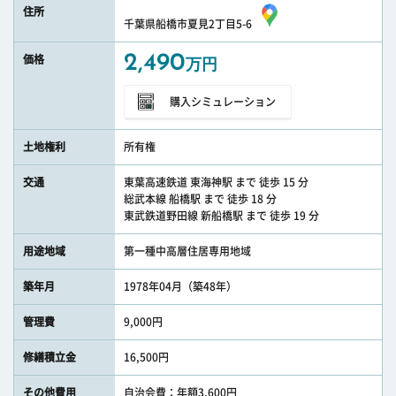
住所
千葉県船橋市夏見2丁目5-6
2,490
価格
万円
購入シミュレーション
土地権利
所有権
交通
東葉高速鉄道 東海神駅 まで 徒歩 15 分
総武本線 船橋駅 まで 徒歩 18 分
東武鉄道野田線 新船橋駅 まで 徒歩 19 分
用途地域
第一種中高層住居専用地域
築年月
1978年04月（築48年）
管理費
9,000円
修繕積立金
16,500円
その他費用
自治会費：年額3,600円