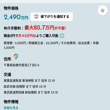
物件価格
2,490
値下がりを通知する
万円
80.7
最大
万円
仲介手数料：
が不要!
頭金0円で
月々
6
万円台
よりご購入可能
管理費 : 9,000円 / 修繕積立金 : 16,500円 / その他費用 : 自治会費：年額
3,600円
住所
千葉県船橋市夏見2丁目5-6
交通
東葉高速鉄道 東海神駅 まで 徒歩 15 分
総武本線 船橋駅 まで 徒歩 18 分
東武鉄道野田線 新船橋駅 まで 徒歩 19 分
物件情報
詳細を見る