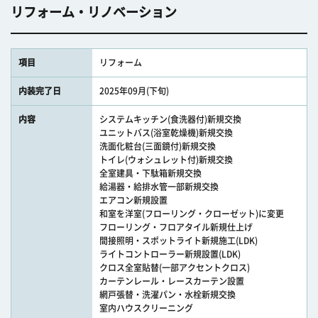
リフォーム・リノベーション
項目
リフォーム
内装完了日
2025年09月(下旬)
内容
システムキッチン(食洗器付)新規交換
ユニットバス(浴室乾燥機)新規交換
洗面化粧台(三面鏡付)新規交換
トイレ(ウォシュレット付)新規交換
全室建具・下駄箱新規交換
給湯器・給排水管一部新規交換
エアコン新規設置
和室を洋室(フローリング・クローゼット)に変更
フローリング・フロアタイル新規仕上げ
間接照明・スポットライト新規施工(LDK)
ライトコントローラー新規設置(LDK)
クロス全室貼替(一部アクセントクロス)
カーテンレール・レースカーテン設置
網戸張替・洗濯パン・水栓新規交換
室内ハウスクリーニング