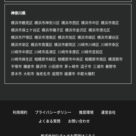
神奈川県
横浜市鶴見区
横浜市神奈川区
横浜市西区
横浜市中区
横浜市南区
横浜市保土ケ谷区
横浜市磯子区
横浜市金沢区
横浜市港北区
横浜市戸塚区
横浜市港南区
横浜市旭区
横浜市緑区
横浜市瀬谷区
横浜市栄区
横浜市青葉区
横浜市都筑区
川崎市川崎区
川崎市幸区
川崎市中原区
川崎市高津区
川崎市多摩区
川崎市宮前区
川崎市麻生区
相模原市緑区
相模原市中央区
相模原市南区
横須賀市
平塚市
鎌倉市
藤沢市
小田原市
茅ヶ崎市
逗子市
三浦市
秦野市
厚木市
大和市
海老名市
座間市
綾瀬市
中郡大磯町
利用規約
プライバシーポリシー
推奨環境
運営会社
よくある質問
お問い合わせ
株式会社FLIEへのお電話はこちら