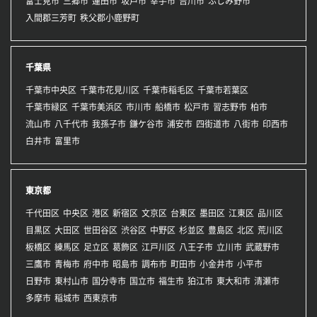
富士見市
三郷市
蓮田市
坂戸市
幸手市
吉川市
ふじみ野市
入間郡三芳町
秩父郡小鹿野町
千葉県
千葉市中央区
千葉市花見川区
千葉市稲毛区
千葉市若葉区
千葉市緑区
千葉市美浜区
市川市
船橋市
松戸市
習志野市
柏市
流山市
八千代市
我孫子市
鎌ケ谷市
浦安市
四街道市
八街市
印西市
白井市
富里市
東京都
千代田区
中央区
港区
新宿区
文京区
台東区
墨田区
江東区
品川区
目黒区
大田区
世田谷区
渋谷区
中野区
杉並区
豊島区
北区
荒川区
板橋区
練馬区
足立区
葛飾区
江戸川区
八王子市
立川市
武蔵野市
三鷹市
青梅市
府中市
昭島市
調布市
町田市
小金井市
小平市
日野市
東村山市
国分寺市
国立市
福生市
狛江市
東大和市
清瀬市
多摩市
稲城市
西東京市