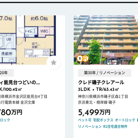
20年
築30年 / リノベーション
ィ能見台つどいの...
クレド磯子クレアール
K/100.42㎡
3LDK + TR/63.43㎡
川県横浜市金沢区能見台4丁目
神奈川県横浜市磯子区森1丁目
急行電鉄本線 金沢文庫
京浜東北・根岸線 磯子
780
5,499
万円
万円
ロック
ペット可
宅配ボックス
オートロック
リノベーション
R1住宅適合物件