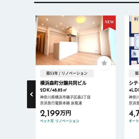
築53年 / リノベーション
築
横浜森町分譲共同ビル
シテ
2DK/48.85㎡
4LD
目
神奈川県横浜市磯子区森3丁目
神奈
京浜急行電鉄本線 屏風浦
京浜
2,199
4,
万円
ーム
ペット可
リノベーション
オート