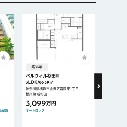
築36年
築31年 
ベルヴィル杉田Ⅲ
メゾン横
3LDK/86.39㎡
3LDK/66.
神奈川県横浜市金沢区富岡東1丁目
神奈川県横
根岸線 新杉田
京浜急行電鉄
3,099
3,890
万円
新耐震
オートロック
宅配ボックス