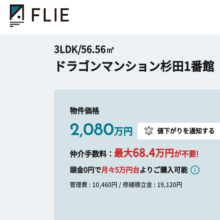
3LDK/56.56㎡
ドラゴンマンション杉田1番館
物件価格
2,080
万円
値下がりを通知する
68.4
最大
万円
仲介手数料：
が不要!
頭金0円で
月々
5
万円台
よりご購入可能
管理費 : 10,460円 / 修繕積立金 : 19,120円