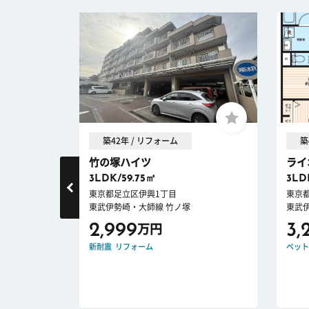
築42年 / リフォーム
築
ン
竹の塚ハイツ
ライ
3LDK/59.75㎡
3LD
東京都足立区伊興1丁目
東京
東武伊勢崎・大師線 竹ノ塚
東武
2,999
3,
万円
新耐震
リフォーム
ペット