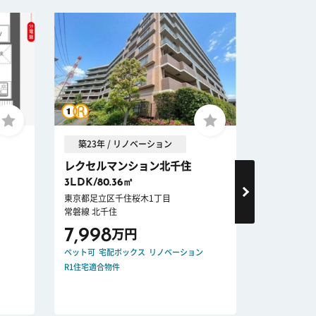
築23年 / リノベーション
築28年 
レクセルマンション北千住
ライオン
3LDK/80.36㎡
3LDK/64
東京都足立区千住桜木1丁目
東京都足立区
常磐線 北千住
東武伊勢崎・
7,998
4,590
万円
ペット可
宅配ボックス
リノベーション
宅配ボックス
R1住宅適合物件
リノベーショ