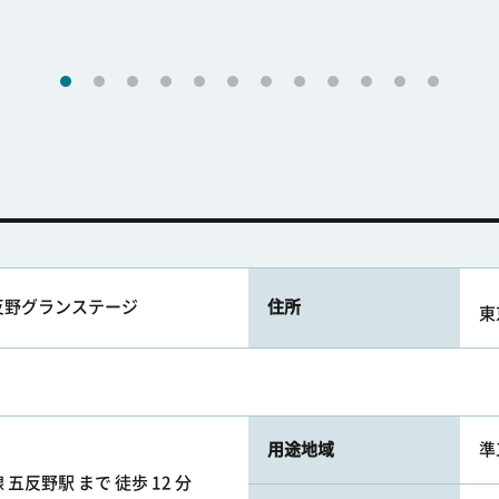
反野グランステージ
住所
東
用途地域
準
五反野駅 まで 徒歩 12 分