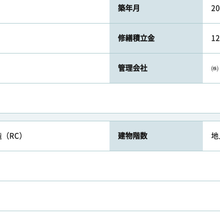
築年月
2
修繕積立金
1
管理会社
㈱
（RC）
建物階数
地