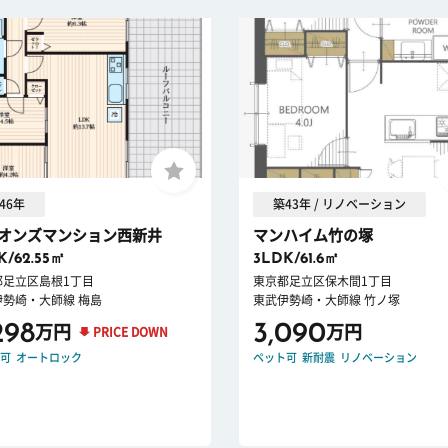
46年
築43年 / リノベーション
オンズマンション西新井
マンハイム竹の塚
K/62.55㎡
3LDK/61.6㎡
都足立区島根1丁目
東京都足立区保木間1丁目
伊勢崎・大師線 梅島
東武伊勢崎・大師線 竹ノ塚
298
3,090
万円
万円
PRICE DOWN
可
オートロック
ペット可
新耐震
リノベーション