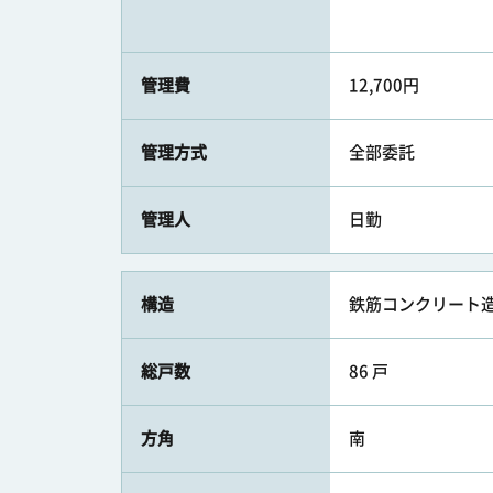
管理費
12,700円
管理方式
全部委託
管理人
日勤
構造
鉄筋コンクリート造
総戸数
86 戸
方角
南