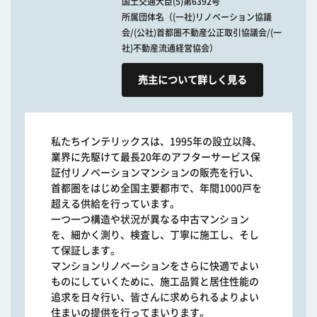
国土交通大臣(5)第6392号
所属団体名（(一社)リノベーション協議
会/(公社)首都圏不動産公正取引協議会/(一
社)不動産流通経営協会）
売主について詳しく見る
私たちインテリックスは、1995年の設立以降、
業界に先駆けて最長20年のアフターサービス保
証付リノベーションマンションの販売を行い、
首都圏をはじめ全国主要都市で、年間1000戸を
超える供給を行っています。
一つ一つ構造や状況が異なる中古マンション
を、細かく測り、検査し、丁寧に施工し、そし
て保証します。
マンションリノベーションをさらに快適でよい
ものにしていくために、施工品質と居住性能の
追求を日々行い、皆さんに求められるよりよい
住まいの提供を行ってまいります。