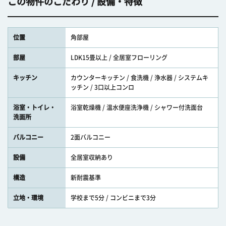
この物件のこだわり / 設備・特徴
位置
角部屋
部屋
LDK15畳以上 / 全居室フローリング
キッチン
カウンターキッチン / 食洗機 / 浄水器 / システムキ
ッチン / 3口以上コンロ
浴室・トイレ・
浴室乾燥機 / 温水便座洗浄機 / シャワー付洗面台
洗面所
バルコニー
2面バルコニー
設備
全居室収納あり
構造
新耐震基準
立地・環境
学校まで5分 / コンビニまで3分