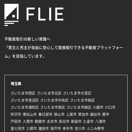
不動産取引の新しい常識へ
「買主と売主が自由に安心して直接取引できる不動産プラットフォー
ム」を目指しています。
埼玉県
さいたま市西区
さいたま市北区
さいたま市大宮区
さいたま市見沼区
さいたま市中央区
さいたま市桜区
さいたま市浦和区
さいたま市南区
さいたま市緑区
川越市
川口市
所沢市
東松山市
春日部市
狭山市
上尾市
草加市
越谷市
蕨市
戸田市
入間市
朝霞市
志木市
和光市
新座市
久喜市
八潮市
富士見市
三郷市
蓮田市
坂戸市
幸手市
吉川市
ふじみ野市