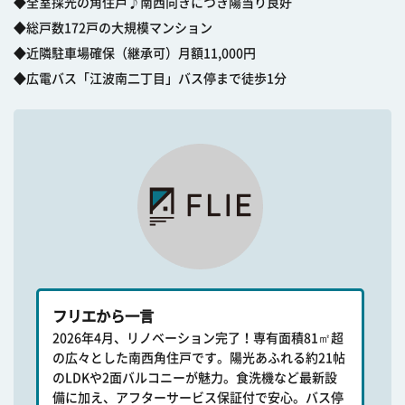
◆全室採光の角住戸♪南西向きにつき陽当り良好
◆総戸数172戸の大規模マンション
◆近隣駐車場確保（継承可）月額11,000円
◆広電バス「江波南二丁目」バス停まで徒歩1分
フリエから一言
2026年4月、リノベーション完了！専有面積81㎡超
の広々とした南西角住戸です。陽光あふれる約21帖
のLDKや2面バルコニーが魅力。食洗機など最新設
備に加え、アフターサービス保証付で安心。バス停