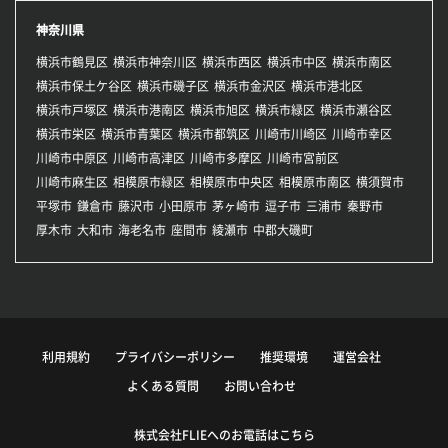
神奈川県
横浜市鶴見区
横浜市神奈川区
横浜市西区
横浜市中区
横浜市南区
横浜市保土ケ谷区
横浜市磯子区
横浜市金沢区
横浜市港北区
横浜市戸塚区
横浜市港南区
横浜市旭区
横浜市緑区
横浜市瀬谷区
横浜市栄区
横浜市青葉区
横浜市都筑区
川崎市川崎区
川崎市幸区
川崎市中原区
川崎市高津区
川崎市多摩区
川崎市宮前区
川崎市麻生区
相模原市緑区
相模原市中央区
相模原市南区
横須賀市
平塚市
鎌倉市
藤沢市
小田原市
茅ヶ崎市
逗子市
三浦市
秦野市
厚木市
大和市
海老名市
座間市
綾瀬市
中郡大磯町
利用規約
プライバシーポリシー
推奨環境
運営会社
よくある質問
お問い合わせ
株式会社FLIEへのお電話はこちら