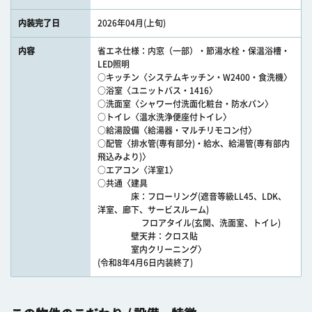
内装完了日
2026年04月(上旬)
内容
省エネ仕様：内窓（一部）・節湯水栓・保温浴槽・
LED照明
○キッチン〈システムキッチン・W2400・食洗機〉
○浴室〈ユニットバス・1416〉
○洗面室〈シャワー付洗面化粧台・防水パン〉
○トイレ〈温水洗浄便座付トイレ〉
○給湯設備〈給湯器・マルチリモコン付〉
○配管〈排水管(専有部分)・給水、給湯管(専有部内
飛込みより)〉
○エアコン〈洋室1〉
○共通〈建具
床：フローリング(遮音等級LL45、LDK、
洋室、廊下、サービスルーム)
フロアタイル(玄関、洗面室、トイレ)
壁天井：クロス貼
室内クリーニング〉
(令和8年4月6日内装終了)