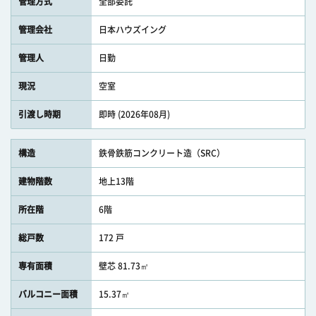
管理方式
全部委託
管理会社
日本ハウズイング
管理人
日勤
現況
空室
引渡し時期
即時 (2026年08月)
構造
鉄骨鉄筋コンクリート造（SRC）
建物階数
地上13階
所在階
6階
総戸数
172 戸
専有面積
壁芯 81.73㎡
バルコニー面積
15.37㎡