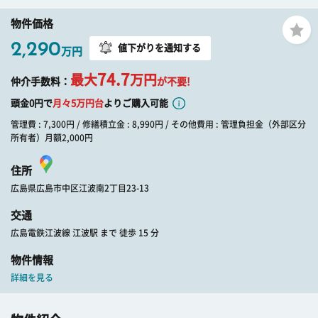
物件価格
2,290
値下がりを通知する
万円
74.7
最大
万円
仲介手数料：
が不要!
頭金0円で
月々
5
万円台
よりご購入可能
管理費 : 7,300円 / 修繕積立金 : 8,990円 / その他費用 : 管理負担金（外部区分
所有者）月額2,000円
住所
広島県広島市中区江波南2丁目23-13
交通
広島電鉄江波線 江波駅 まで 徒歩 15 分
物件情報
詳細を見る