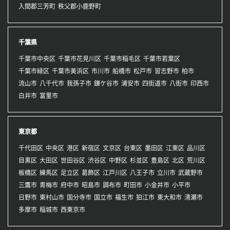
入間郡三芳町
秩父郡小鹿野町
千葉県
千葉市中央区
千葉市花見川区
千葉市稲毛区
千葉市若葉区
千葉市緑区
千葉市美浜区
市川市
船橋市
松戸市
習志野市
柏市
流山市
八千代市
我孫子市
鎌ケ谷市
浦安市
四街道市
八街市
印西市
白井市
富里市
東京都
千代田区
中央区
港区
新宿区
文京区
台東区
墨田区
江東区
品川区
目黒区
大田区
世田谷区
渋谷区
中野区
杉並区
豊島区
北区
荒川区
板橋区
練馬区
足立区
葛飾区
江戸川区
八王子市
立川市
武蔵野市
三鷹市
青梅市
府中市
昭島市
調布市
町田市
小金井市
小平市
日野市
東村山市
国分寺市
国立市
福生市
狛江市
東大和市
清瀬市
多摩市
稲城市
西東京市