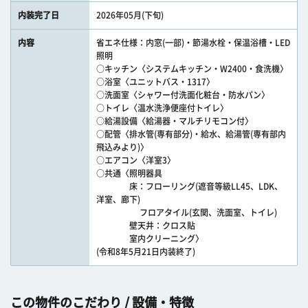
内装完了日
2026年05月(下旬)
内容
省エネ仕様：内窓(一部)・節湯水栓・保温浴槽・LED
照明
○キッチン〈システムキッチン・W2400・食洗機〉
○浴室〈ユニットバス・1317〉
○洗面室〈シャワー付洗面化粧台・防水パン〉
○トイレ〈温水洗浄便座付トイレ〉
○給湯設備〈給湯器・マルチリモコン付〉
○配管〈排水管(専有部分)・給水、給湯管(専有部内
飛込みより)〉
○エアコン〈洋室3〉
○共通〈照明器具
床：フローリング(遮音等級LL45、LDK、
洋室、廊下)
フロアタイル(玄関、洗面室、トイレ)
壁天井：クロス貼
室内クリーニング〉
(令和8年5月21日内装終了)
この物件のこだわり / 設備・特徴