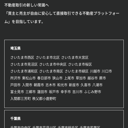
不動産取引の新しい常識へ
「買主と売主が自由に安心して直接取引できる不動産プラットフォー
ム」を目指しています。
埼玉県
さいたま市西区
さいたま市北区
さいたま市大宮区
さいたま市見沼区
さいたま市中央区
さいたま市桜区
さいたま市浦和区
さいたま市南区
さいたま市緑区
川越市
川口市
所沢市
東松山市
春日部市
狭山市
上尾市
草加市
越谷市
蕨市
戸田市
入間市
朝霞市
志木市
和光市
新座市
久喜市
八潮市
富士見市
三郷市
蓮田市
坂戸市
幸手市
吉川市
ふじみ野市
入間郡三芳町
秩父郡小鹿野町
千葉県
千葉市中央区
千葉市花見川区
千葉市稲毛区
千葉市若葉区