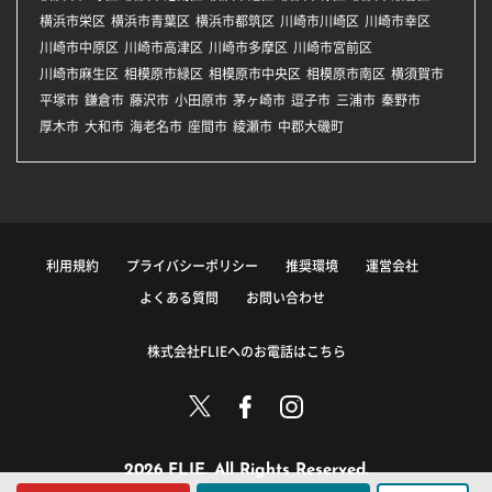
横浜市栄区
横浜市青葉区
横浜市都筑区
川崎市川崎区
川崎市幸区
川崎市中原区
川崎市高津区
川崎市多摩区
川崎市宮前区
川崎市麻生区
相模原市緑区
相模原市中央区
相模原市南区
横須賀市
平塚市
鎌倉市
藤沢市
小田原市
茅ヶ崎市
逗子市
三浦市
秦野市
厚木市
大和市
海老名市
座間市
綾瀬市
中郡大磯町
利用規約
プライバシーポリシー
推奨環境
運営会社
よくある質問
お問い合わせ
株式会社FLIEへのお電話はこちら
2026 FLIE. All Rights Reserved.