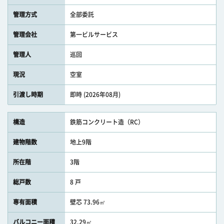
管理方式
全部委託
管理会社
第一ビルサービス
管理人
巡回
現況
空室
引渡し時期
即時 (2026年08月)
構造
鉄筋コンクリート造（RC）
建物階数
地上9階
所在階
3階
総戸数
8 戸
専有面積
壁芯 73.96㎡
バルコニー面積
32.29㎡