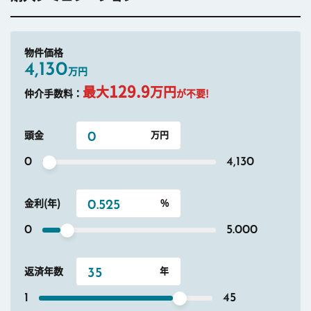
物件価格
4,130
万円
129.9
最大
万円
仲介手数料：
が不要!
頭金
0
4,130
金利(年)
0
5.000
返済年数
1
45