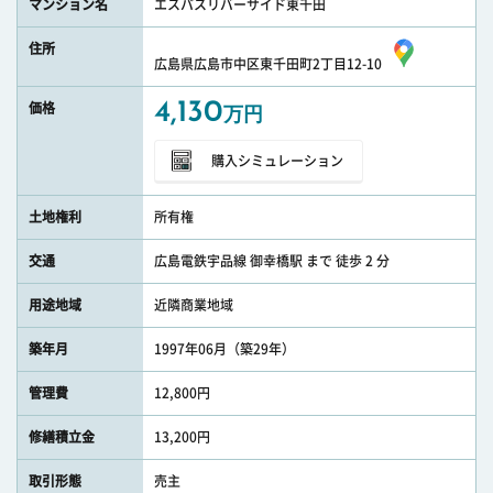
マンション名
エスパスリバーサイド東千田
住所
広島県広島市中区東千田町2丁目12-10
4,130
価格
万円
購入シミュレーション
土地権利
所有権
交通
広島電鉄宇品線 御幸橋駅 まで 徒歩 2 分
用途地域
近隣商業地域
築年月
1997年06月（築29年）
管理費
12,800円
修繕積立金
13,200円
取引形態
売主