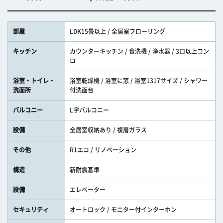
部屋
LDK15畳以上 / 全居室フローリング
キッチン
カウンターキッチン / 食洗機 / 浄水器 / 3口以上コン
ロ
浴室・トイレ・
浴室乾燥機 / 浴室に窓 / 浴室1317サイズ / シャワー
洗面所
付洗面台
バルコニー
L字バルコニー
設備
全居室収納あり / 複層ガラス
その他
R1エコ / リノベーション
構造
新耐震基準
設備
エレベーター
セキュリティ
オートロック / モニター付インターホン