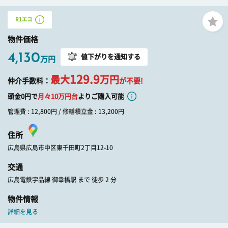
R1エコ
物件価格
4,130
値下がりを通知する
万円
129.9
最大
万円
仲介手数料：
が不要!
頭金0円で
月々
10
万円台
よりご購入可能
管理費 : 12,800円 / 修繕積立金 : 13,200円
住所
広島県広島市中区東千田町2丁目12-10
交通
広島電鉄宇品線 御幸橋駅 まで 徒歩 2 分
物件情報
詳細を見る