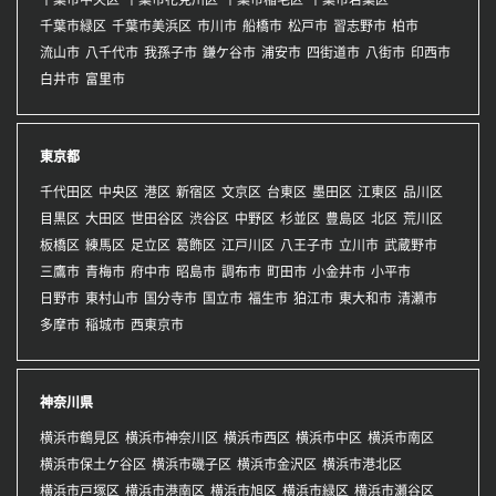
千葉市緑区
千葉市美浜区
市川市
船橋市
松戸市
習志野市
柏市
流山市
八千代市
我孫子市
鎌ケ谷市
浦安市
四街道市
八街市
印西市
白井市
富里市
東京都
千代田区
中央区
港区
新宿区
文京区
台東区
墨田区
江東区
品川区
目黒区
大田区
世田谷区
渋谷区
中野区
杉並区
豊島区
北区
荒川区
板橋区
練馬区
足立区
葛飾区
江戸川区
八王子市
立川市
武蔵野市
三鷹市
青梅市
府中市
昭島市
調布市
町田市
小金井市
小平市
日野市
東村山市
国分寺市
国立市
福生市
狛江市
東大和市
清瀬市
多摩市
稲城市
西東京市
神奈川県
横浜市鶴見区
横浜市神奈川区
横浜市西区
横浜市中区
横浜市南区
横浜市保土ケ谷区
横浜市磯子区
横浜市金沢区
横浜市港北区
横浜市戸塚区
横浜市港南区
横浜市旭区
横浜市緑区
横浜市瀬谷区