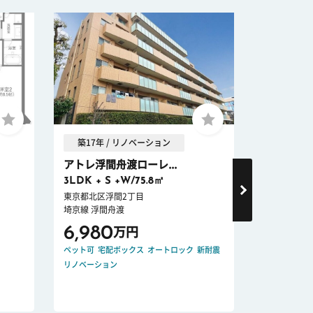
築17年 / リノベーション
築31年 
アトレ浮間舟渡ローレ...
コスモ川
3LDK + S +W/75.8㎡
2SLDK/6
東京都北区浮間2丁目
埼玉県川口市
埼京線 浮間舟渡
京浜東北・根
6,980
3,980
万円
ペット可
宅配ボックス
オートロック
新耐震
宅配ボックス
リノベーション