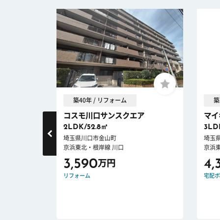
築40年 / リフォーム
築
青木
コスモ川口サンスクエア
マイ
2LDK/52.8㎡
3LD
埼玉県川口市金山町
埼玉
京浜東北・根岸線 川口
京浜
3,590
4,
万円
オートロック
リフォーム
宅配ボ