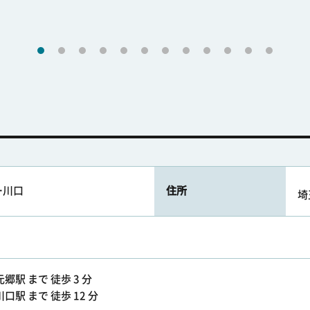
ー川口
住所
埼
郷駅 まで 徒歩 3 分
駅 まで 徒歩 12 分