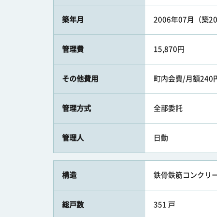
築年月
2006年07月（築2
管理費
15,870円
その他費用
町内会費/月額240
管理方式
全部委託
管理人
日勤
構造
鉄骨鉄筋コンクリート
総戸数
351 戸