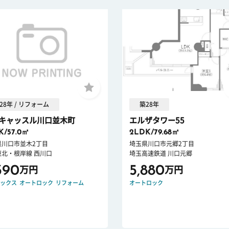
28年 / リフォーム
築28年
キャッスル川口並木町
エルザタワー55
K/57.0㎡
2LDK/79.68㎡
県川口市並木2丁目
埼玉県川口市元郷2丁目
東北・根岸線 西川口
埼玉高速鉄道 川口元郷
390
5,880
万円
万円
ックス
オートロック
リフォーム
オートロック