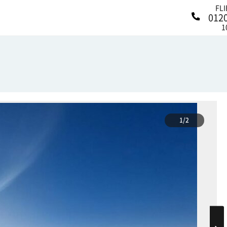
FL
012
1
1/2