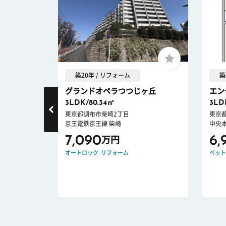
築20年 / リフォーム
築
グランドオペラつつじヶ丘
エン
3LDK/80.34㎡
3LD
丁目
東京都調布市柴崎2丁目
東京
京王電鉄京王線 柴崎
中央本
7,090
6,
万円
オートロック
リフォーム
ペット