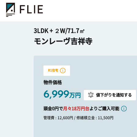
3LDK + ２W/71.7㎡
モンレーヴ吉祥寺
R1住宅
物件価格
6,999
万円
値下がりを通知する
頭金0円で
月々
18
万円台
よりご購入可能
管理費 : 12,600円 / 修繕積立金 : 11,500円