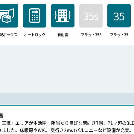
配ボックス
オートロック
新耐震
フラット35S
フラット35
言
・三鷹」エリアが生活圏。陽当たり良好な南向き7階、71㎡超の3L
りました。床暖房やWIC、奥行き2mのバルコニーなど設備が充実