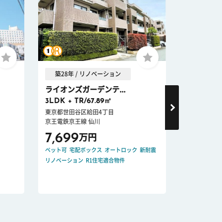
築28年 / リノベーション
築30年 
ライオンズガーデンテ...
ファミー
3LDK + TR/67.89㎡
3LDK + 
東京都世田谷区給田4丁目
東京都三鷹市
京王電鉄京王線 仙川
中央本線 三
7,699
7,299
万円
ペット可
宅配ボックス
オートロック
新耐震
宅配ボックス
リノベーション
R1住宅適合物件
フラット35