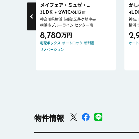
メイフェア・ミュゼ・...
かし
フバルコニ
3LDK + 2WIC/81.13㎡
4LD
神奈川県横浜市都筑区茅ケ崎中央
神奈
横浜市ブルーライン センター南
横浜
丁目
8,780
2,
万円
宅配ボックス
オートロック
新耐震
オート
リノベーション
ロック
新耐震
物件情報