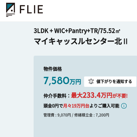
3LDK + WIC+Pantry+TR/75.52㎡
マイキャッスルセンター北Ⅱ
物件価格
7,580
万円
値下がりを通知する
233.4
最大
万円
仲介手数料：
が不要!
頭金0円で
月々
19
万円台
よりご購入可能
管理費 : 9,070円 / 修繕積立金 : 7,200円