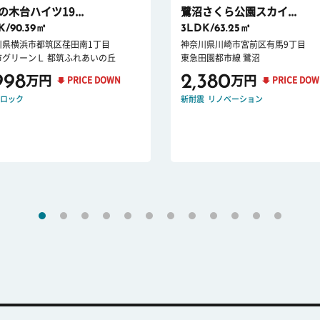
の木台ハイツ19...
鷺沼さくら公園スカイ...
K/90.39㎡
3LDK/63.25㎡
川県横浜市都筑区荏田南1丁目
神奈川県川崎市宮前区有馬9丁目
市グリーンＬ 都筑ふれあいの丘
東急田園都市線 鷺沼
998
2,380
万円
万円
PRICE DOWN
PRICE DO
ロック
新耐震
リノベーション