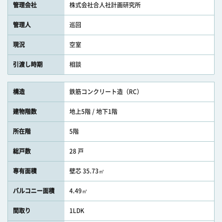
管理会社
株式会社合人社計画研究所
管理人
巡回
現況
空室
引渡し時期
相談
構造
鉄筋コンクリート造（RC）
建物階数
地上5階 / 地下1階
所在階
5階
総戸数
28 戸
専有面積
壁芯 35.73㎡
バルコニー面積
4.49㎡
間取り
1LDK