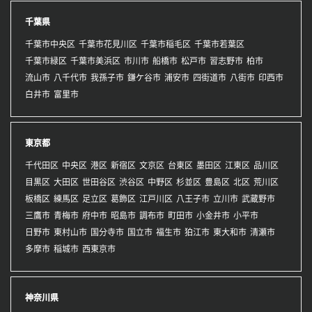
千葉県
千葉市中央区
千葉市花見川区
千葉市稲毛区
千葉市若葉区
千葉市緑区
千葉市美浜区
市川市
船橋市
松戸市
習志野市
柏市
流山市
八千代市
我孫子市
鎌ケ谷市
浦安市
四街道市
八街市
印西市
白井市
富里市
東京都
千代田区
中央区
港区
新宿区
文京区
台東区
墨田区
江東区
品川区
目黒区
大田区
世田谷区
渋谷区
中野区
杉並区
豊島区
北区
荒川区
板橋区
練馬区
足立区
葛飾区
江戸川区
八王子市
立川市
武蔵野市
三鷹市
青梅市
府中市
昭島市
調布市
町田市
小金井市
小平市
日野市
東村山市
国分寺市
国立市
福生市
狛江市
東大和市
清瀬市
多摩市
稲城市
西東京市
神奈川県