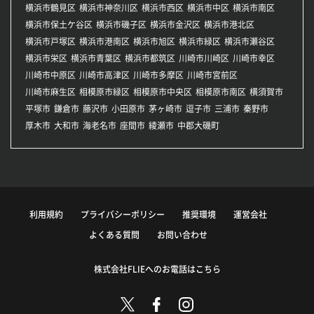
横浜市鶴見区
横浜市神奈川区
横浜市西区
横浜市中区
横浜市南区
横浜市保土ケ谷区
横浜市磯子区
横浜市金沢区
横浜市港北区
横浜市戸塚区
横浜市港南区
横浜市旭区
横浜市緑区
横浜市瀬谷区
横浜市栄区
横浜市青葉区
横浜市都筑区
川崎市川崎区
川崎市幸区
川崎市中原区
川崎市高津区
川崎市多摩区
川崎市宮前区
川崎市麻生区
相模原市緑区
相模原市中央区
相模原市南区
横須賀市
平塚市
鎌倉市
藤沢市
小田原市
茅ヶ崎市
逗子市
三浦市
秦野市
厚木市
大和市
海老名市
座間市
綾瀬市
中郡大磯町
利用規約
プライバシーポリシー
推奨環境
運営会社
よくある質問
お問い合わせ
株式会社FLIEへのお電話はこちら