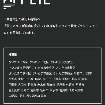
不動産取引の新しい常識へ
「買主と売主が自由に安心して直接取引できる不動産プラットフォー
ム」を目指しています。
埼玉県
さいたま市西区
さいたま市北区
さいたま市大宮区
さいたま市見沼区
さいたま市中央区
さいたま市桜区
さいたま市浦和区
さいたま市南区
さいたま市緑区
川越市
川口市
所沢市
東松山市
春日部市
狭山市
上尾市
草加市
越谷市
蕨市
戸田市
入間市
朝霞市
志木市
和光市
新座市
久喜市
八潮市
富士見市
三郷市
蓮田市
坂戸市
幸手市
吉川市
ふじみ野市
入間郡三芳町
秩父郡小鹿野町