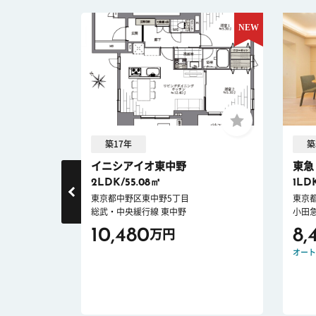
築17年
築
イニシアイオ東中野
東急
2LDK/55.08㎡
1LD
東京都中野区東中野5丁目
東京
総武・中央緩行線 東中野
小田
10,480
8,
万円
ロック
新耐震
オート
件