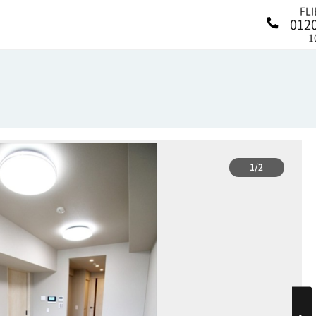
FL
012
1
1/2