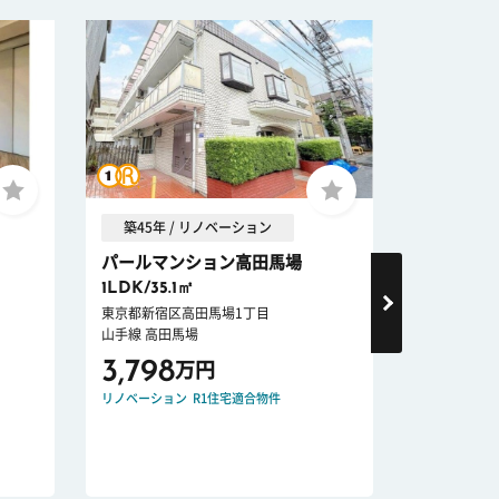
築45年 / リノベーション
築20年
パールマンション高田馬場
ファース
1LDK/35.1㎡
1LDK/45.
東京都新宿区高田馬場1丁目
東京都新宿区
山手線 高田馬場
東京都大江戸
3,798
10,49
万円
リノベーション
R1住宅適合物件
宅配ボックス