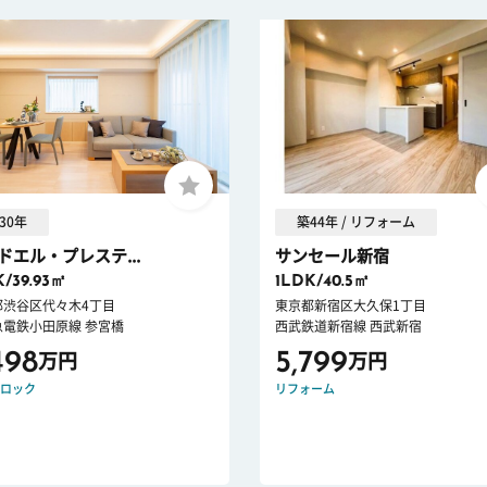
30年
築44年 / リフォーム
ドエル・プレステ...
サンセール新宿
K/39.93㎡
1LDK/40.5㎡
都渋谷区代々木4丁目
東京都新宿区大久保1丁目
急電鉄小田原線 参宮橋
西武鉄道新宿線 西武新宿
498
5,799
万円
万円
ロック
リフォーム