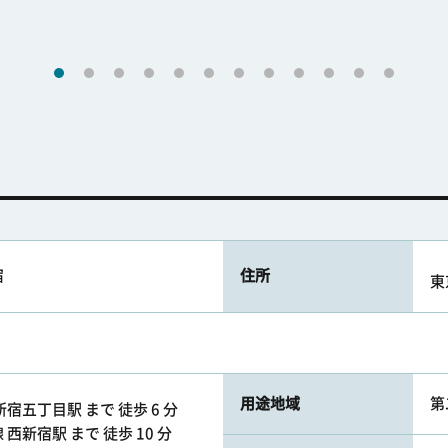
宿
住所
東
用途地域
第
宿五丁目駅 まで 徒歩 6 分
西新宿駅 まで 徒歩 10 分