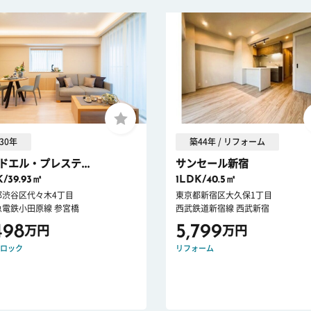
30年
築44年 / リフォーム
ドエル・プレステ...
サンセール新宿
K/39.93㎡
1LDK/40.5㎡
都渋谷区代々木4丁目
東京都新宿区大久保1丁目
急電鉄小田原線 参宮橋
西武鉄道新宿線 西武新宿
498
5,799
万円
万円
ロック
リフォーム