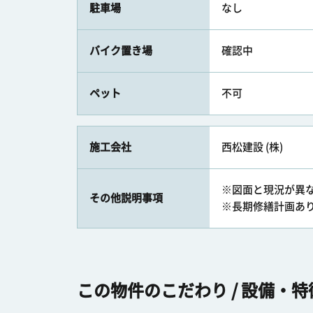
駐車場
なし
バイク置き場
確認中
ペット
不可
施工会社
西松建設 (株)
※図面と現況が異
その他説明事項
※長期修繕計画あ
この物件のこだわり / 設備・特