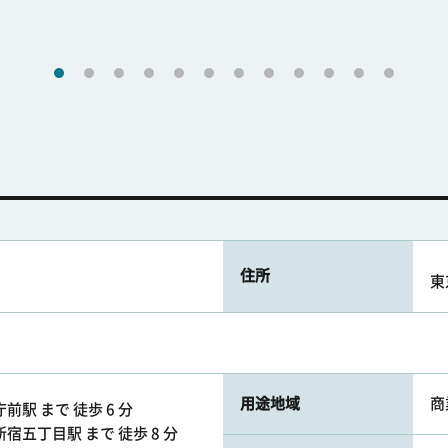
住所
東
用途地域
商
前駅 まで 徒歩 6 分
宿五丁目駅 まで 徒歩 8 分