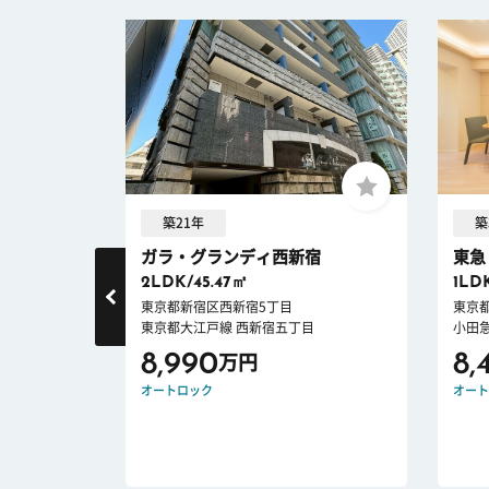
築21年
築
ガラ・グランディ西新宿
東急
2LDK/45.47㎡
1LD
東京都新宿区西新宿5丁目
東京
東京都大江戸線 西新宿五丁目
小田
8,990
8,
万円
ロック
新耐震
オートロック
オート