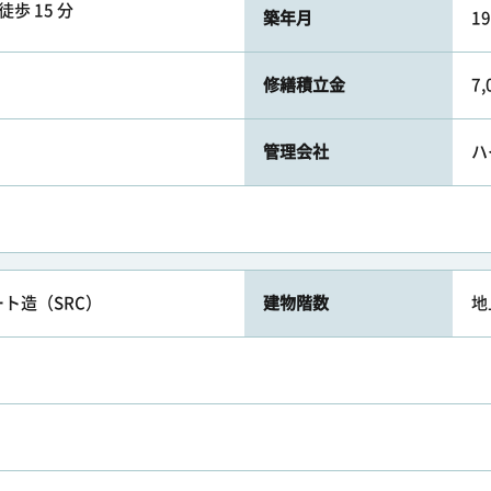
徒歩 15 分
築年月
1
修繕積立金
7
管理会社
ハ
ト造（SRC）
建物階数
地