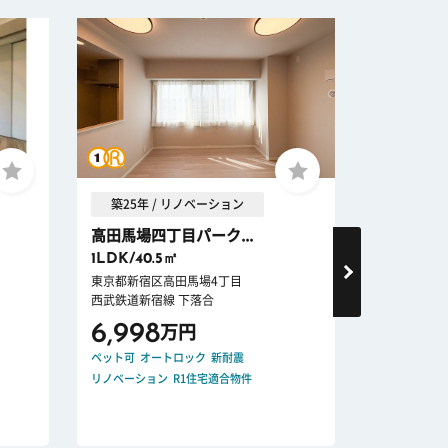
築25年 / リノベーション
築52年 
高田馬場四丁目パーク...
パールハ
1LDK/40.5㎡
2LDK + W
東京都新宿区高田馬場4丁目
東京都渋谷区
西武鉄道新宿線 下落合
京王電鉄京王
6,998
4,880
万円
ペット可
オートロック
新耐震
事務所可
オー
リノベーション
R1住宅適合物件