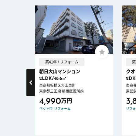
築41年 / リフォーム
築
朝日大山マンション
クオ
2LDK/48.6㎡
2DK
東京都板橋区大山東町
東京
東京都三田線 板橋区役所前
東武
4,990
3,
万円
件
ペット可
リフォーム
リフォ