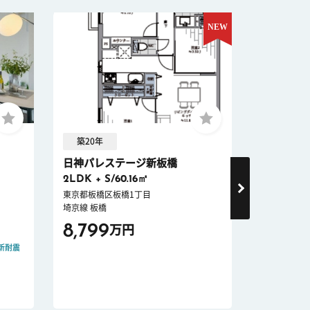
築20年
築25年 
日神パレステージ新板橋
クリオ大
2LDK + S/60.16㎡
3LDK + T
東京都板橋区板橋1丁目
東京都豊島区
埼京線 板橋
山手線 大塚
8,799
10,49
万円
新耐震
宅配ボックス
リフォーム