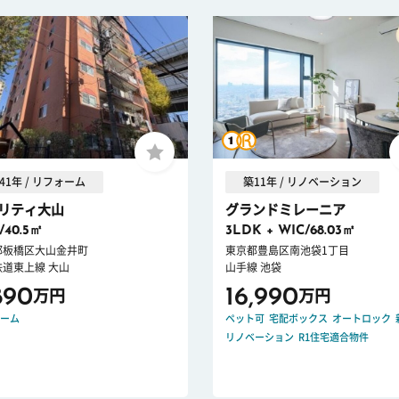
41年 / リフォーム
築11年 / リノベーション
リティ大山
グランドミレーニア
/40.5㎡
3LDK + WIC/68.03㎡
都板橋区大山金井町
東京都豊島区南池袋1丁目
鉄道東上線 大山
山手線 池袋
890
16,990
万円
万円
ーム
ペット可
宅配ボックス
オートロック
リノベーション
R1住宅適合物件