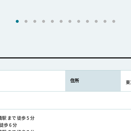
住所
東
 まで 徒歩 5 分
徒歩 6 分