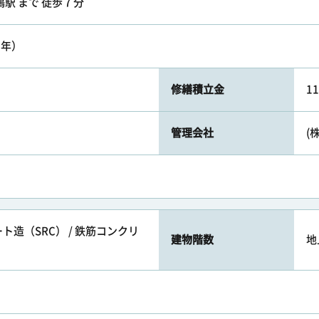
 まで 徒歩 7 分
1年）
修繕積立金
1
管理会社
(
造（SRC） / 鉄筋コンクリ
建物階数
地