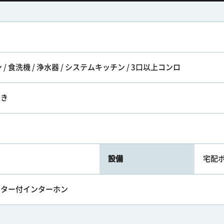
 食洗機 / 浄水器 / システムキッチン / 3口以上コンロ
焚き
設備
宅配
モニター付インターホン