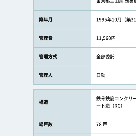
東京都三田線 西巣鴨駅
築年月
1995年10月（築3
管理費
11,560円
管理方式
全部委託
管理人
日勤
鉄骨鉄筋コンクリート
構造
ート造（RC）
総戸数
78 戸