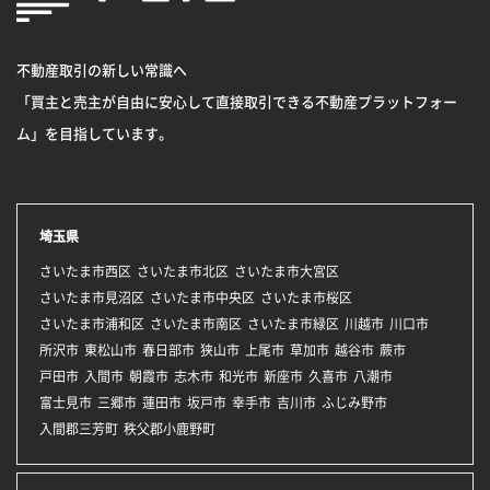
不動産取引の新しい常識へ
「買主と売主が自由に安心して直接取引できる不動産プラットフォー
ム」を目指しています。
埼玉県
さいたま市西区
さいたま市北区
さいたま市大宮区
さいたま市見沼区
さいたま市中央区
さいたま市桜区
さいたま市浦和区
さいたま市南区
さいたま市緑区
川越市
川口市
所沢市
東松山市
春日部市
狭山市
上尾市
草加市
越谷市
蕨市
戸田市
入間市
朝霞市
志木市
和光市
新座市
久喜市
八潮市
富士見市
三郷市
蓮田市
坂戸市
幸手市
吉川市
ふじみ野市
入間郡三芳町
秩父郡小鹿野町