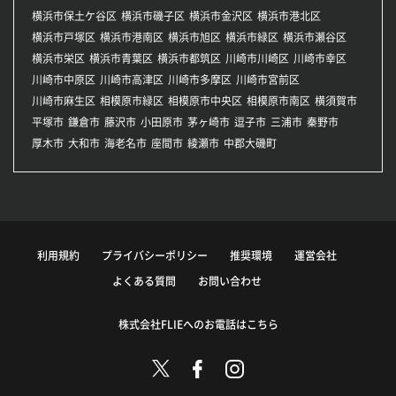
横浜市保土ケ谷区
横浜市磯子区
横浜市金沢区
横浜市港北区
横浜市戸塚区
横浜市港南区
横浜市旭区
横浜市緑区
横浜市瀬谷区
横浜市栄区
横浜市青葉区
横浜市都筑区
川崎市川崎区
川崎市幸区
川崎市中原区
川崎市高津区
川崎市多摩区
川崎市宮前区
川崎市麻生区
相模原市緑区
相模原市中央区
相模原市南区
横須賀市
平塚市
鎌倉市
藤沢市
小田原市
茅ヶ崎市
逗子市
三浦市
秦野市
厚木市
大和市
海老名市
座間市
綾瀬市
中郡大磯町
利用規約
プライバシーポリシー
推奨環境
運営会社
よくある質問
お問い合わせ
株式会社FLIEへのお電話はこちら