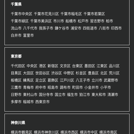
千葉県
千葉市中央区
千葉市花見川区
千葉市稲毛区
千葉市若葉区
千葉市緑区
千葉市美浜区
市川市
船橋市
松戸市
習志野市
柏市
流山市
八千代市
我孫子市
鎌ケ谷市
浦安市
四街道市
八街市
印西市
白井市
富里市
東京都
千代田区
中央区
港区
新宿区
文京区
台東区
墨田区
江東区
品川区
目黒区
大田区
世田谷区
渋谷区
中野区
杉並区
豊島区
北区
荒川区
板橋区
練馬区
足立区
葛飾区
江戸川区
八王子市
立川市
武蔵野市
三鷹市
青梅市
府中市
昭島市
調布市
町田市
小金井市
小平市
日野市
東村山市
国分寺市
国立市
福生市
狛江市
東大和市
清瀬市
多摩市
稲城市
西東京市
神奈川県
横浜市鶴見区
横浜市神奈川区
横浜市西区
横浜市中区
横浜市南区