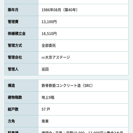
築年月
1986年08月（築40年）
管理費
13,100円
修繕積立金
18,510円
管理方式
全部委託
管理会社
㈱大京アステージ
管理人
巡回
構造
鉄骨鉄筋コンクリート造（SRC）
建物階数
地上9階
総戸数
57 戸
方角
南東