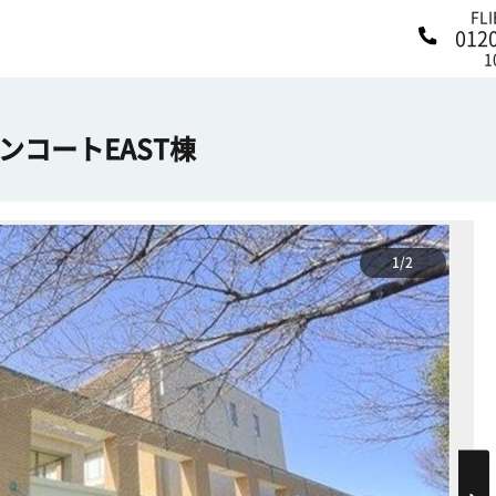
FL
012
1
コートEAST棟
1/2