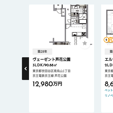
築28年
築
.
ヴェーゼント芦花公園
エル
3LDK/90.88㎡
2LD
東京都世田谷区南烏山1丁目
東京
橋
京王電鉄京王線 芦花公園
京王
12,980
8,
万円
ペット
リノベ