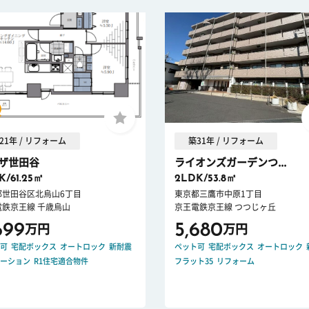
21年 / リフォーム
築31年 / リフォーム
ザ世田谷
ライオンズガーデンつ...
K/61.25㎡
2LDK/53.8㎡
都世田谷区北烏山6丁目
東京都三鷹市中原1丁目
電鉄京王線 千歳烏山
京王電鉄京王線 つつじヶ丘
699
5,680
万円
万円
可
宅配ボックス
オートロック
新耐震
ペット可
宅配ボックス
オートロック
ーション
R1住宅適合物件
フラット35
リフォーム