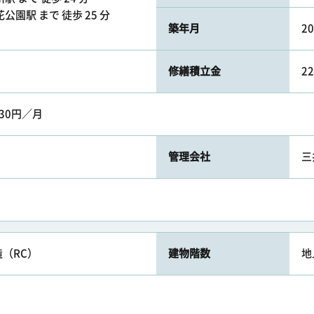
公園駅 まで 徒歩 25 分
築年月
2
修繕積立金
2
30円／月
管理会社
三
（RC）
建物階数
地