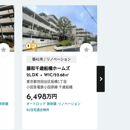
築41年 / リノベーション
築36年 
藤和千歳船橋ホームズ
経堂グラ
2LDK + WIC/52.68㎡
2LDK/95
東京都世田谷区船橋1丁目
東京都世田谷
小田急電鉄小田原線 千歳船橋
小田急電鉄小
6,498
9,99
万円
新耐震
オートロック
新耐震
リノベーション
新耐震
リノベ
R1住宅適合物件