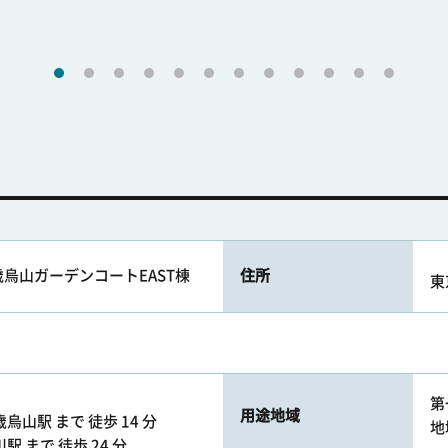
烏山ガーデンコートEAST棟
住所
東
第
用途地域
烏山駅 まで 徒歩 14 分
地
 まで 徒歩 24 分