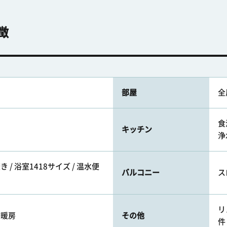
徴
部屋
全
食
キッチン
浄
 / 浴室1418サイズ / 温水便
バルコニー
ス
リ
床暖房
その他
件