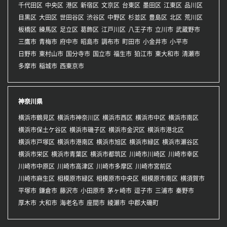
千代田区
中央区
港区
新宿区
文京区
台東区
墨田区
江東区
品川区
目黒区
大田区
世田谷区
渋谷区
中野区
杉並区
豊島区
北区
荒川区
板橋区
練馬区
足立区
葛飾区
江戸川区
八王子市
立川市
武蔵野市
三鷹市
青梅市
府中市
昭島市
調布市
町田市
小金井市
小平市
日野市
東村山市
国分寺市
国立市
福生市
狛江市
東大和市
清瀬市
多摩市
稲城市
西東京市
神奈川県
横浜市鶴見区
横浜市神奈川区
横浜市西区
横浜市中区
横浜市南区
横浜市保土ケ谷区
横浜市磯子区
横浜市金沢区
横浜市港北区
横浜市戸塚区
横浜市港南区
横浜市旭区
横浜市緑区
横浜市瀬谷区
横浜市栄区
横浜市青葉区
横浜市都筑区
川崎市川崎区
川崎市幸区
川崎市中原区
川崎市高津区
川崎市多摩区
川崎市宮前区
川崎市麻生区
相模原市緑区
相模原市中央区
相模原市南区
横須賀市
平塚市
鎌倉市
藤沢市
小田原市
茅ヶ崎市
逗子市
三浦市
秦野市
厚木市
大和市
海老名市
座間市
綾瀬市
中郡大磯町