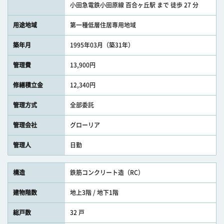
小田急電鉄小田原線 百合ヶ丘駅 まで 徒歩 27 分
用途地域
第一種低層住居専用地域
築年月
1995年03月（築31年）
管理費
13,900円
修繕積立金
12,340円
管理方式
全部委託
管理会社
グローリア
管理人
日勤
構造
鉄筋コンクリート造（RC）
建物階数
地上3階 / 地下1階
総戸数
32 戸