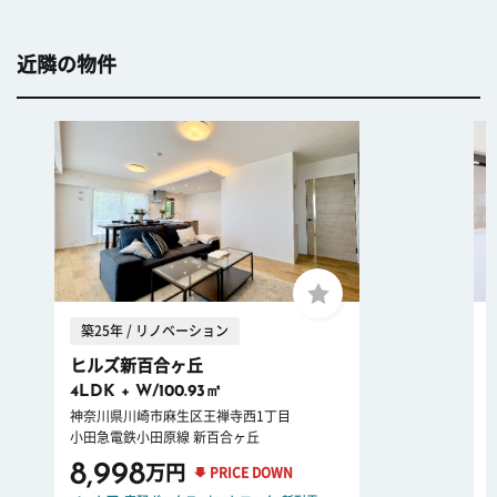
近隣の物件
築25年 / リノベーション
ヒルズ新百合ヶ丘
4LDK + W/100.93㎡
神奈川県川崎市麻生区王禅寺西1丁目
小田急電鉄小田原線 新百合ヶ丘
8,998
万円
PRICE DOWN