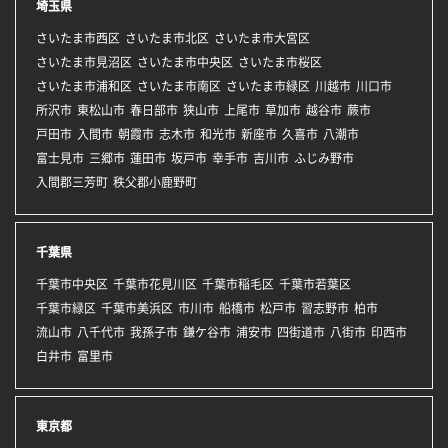
埼玉県
さいたま市西区
さいたま市北区
さいたま市大宮区
さいたま市見沼区
さいたま市中央区
さいたま市桜区
さいたま市浦和区
さいたま市南区
さいたま市緑区
川越市
川口市
所沢市
東松山市
春日部市
狭山市
上尾市
草加市
越谷市
蕨市
戸田市
入間市
朝霞市
志木市
和光市
新座市
久喜市
八潮市
富士見市
三郷市
蓮田市
坂戸市
幸手市
吉川市
ふじみ野市
入間郡三芳町
秩父郡小鹿野町
千葉県
千葉市中央区
千葉市花見川区
千葉市稲毛区
千葉市若葉区
千葉市緑区
千葉市美浜区
市川市
船橋市
松戸市
習志野市
柏市
流山市
八千代市
我孫子市
鎌ケ谷市
浦安市
四街道市
八街市
印西市
白井市
富里市
東京都