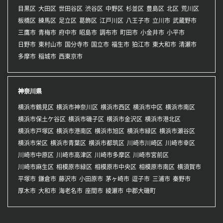
目黒区
大田区
世田谷区
渋谷区
中野区
杉並区
豊島区
北区
荒川区
板橋区
練馬区
足立区
葛飾区
江戸川区
八王子市
立川市
武蔵野市
三鷹市
青梅市
府中市
昭島市
調布市
町田市
小金井市
小平市
日野市
東村山市
国分寺市
国立市
福生市
狛江市
東大和市
清瀬市
多摩市
稲城市
西東京市
神奈川県
横浜市鶴見区
横浜市神奈川区
横浜市西区
横浜市中区
横浜市南区
横浜市保土ケ谷区
横浜市磯子区
横浜市金沢区
横浜市港北区
横浜市戸塚区
横浜市港南区
横浜市旭区
横浜市緑区
横浜市瀬谷区
横浜市栄区
横浜市青葉区
横浜市都筑区
川崎市川崎区
川崎市幸区
川崎市中原区
川崎市高津区
川崎市多摩区
川崎市宮前区
川崎市麻生区
相模原市緑区
相模原市中央区
相模原市南区
横須賀市
平塚市
鎌倉市
藤沢市
小田原市
茅ヶ崎市
逗子市
三浦市
秦野市
厚木市
大和市
海老名市
座間市
綾瀬市
中郡大磯町