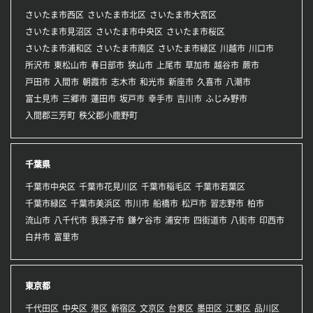
さいたま市西区
さいたま市北区
さいたま市大宮区
さいたま市見沼区
さいたま市中央区
さいたま市桜区
さいたま市浦和区
さいたま市南区
さいたま市緑区
川越市
川口市
所沢市
東松山市
春日部市
狭山市
上尾市
草加市
越谷市
蕨市
戸田市
入間市
朝霞市
志木市
和光市
新座市
久喜市
八潮市
富士見市
三郷市
蓮田市
坂戸市
幸手市
吉川市
ふじみ野市
入間郡三芳町
秩父郡小鹿野町
千葉県
千葉市中央区
千葉市花見川区
千葉市稲毛区
千葉市若葉区
千葉市緑区
千葉市美浜区
市川市
船橋市
松戸市
習志野市
柏市
流山市
八千代市
我孫子市
鎌ケ谷市
浦安市
四街道市
八街市
印西市
白井市
富里市
東京都
千代田区
中央区
港区
新宿区
文京区
台東区
墨田区
江東区
品川区