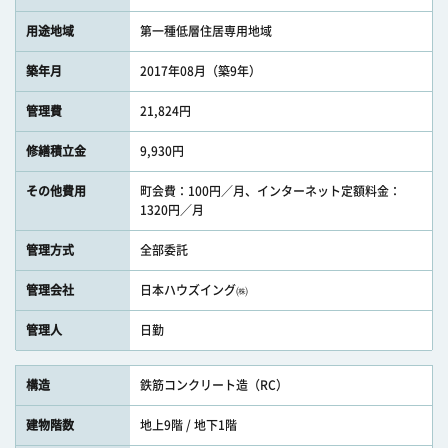
用途地域
第一種低層住居専用地域
築年月
2017年08月（築9年）
管理費
21,824円
修繕積立金
9,930円
その他費用
町会費：100円／月、インターネット定額料金：
1320円／月
管理方式
全部委託
管理会社
日本ハウズイング㈱
管理人
日勤
構造
鉄筋コンクリート造（RC）
建物階数
地上9階 / 地下1階