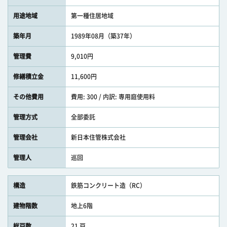
用途地域
第一種住居地域
築年月
1989年08月（築37年）
管理費
9,010円
修繕積立金
11,600円
その他費用
費用: 300 / 内訳: 専用庭使用料
管理方式
全部委託
管理会社
新日本住管株式会社
管理人
巡回
構造
鉄筋コンクリート造（RC）
建物階数
地上6階
総戸数
21 戸