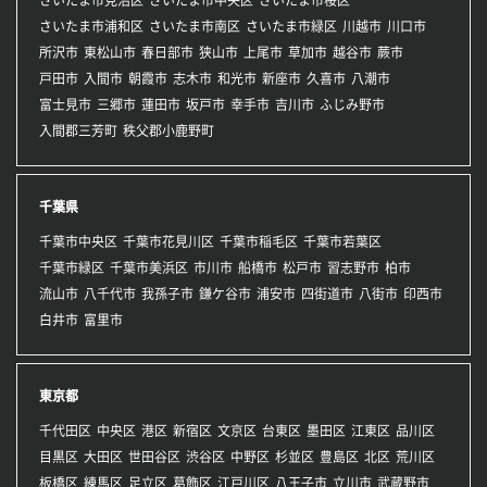
さいたま市浦和区
さいたま市南区
さいたま市緑区
川越市
川口市
所沢市
東松山市
春日部市
狭山市
上尾市
草加市
越谷市
蕨市
戸田市
入間市
朝霞市
志木市
和光市
新座市
久喜市
八潮市
富士見市
三郷市
蓮田市
坂戸市
幸手市
吉川市
ふじみ野市
入間郡三芳町
秩父郡小鹿野町
千葉県
千葉市中央区
千葉市花見川区
千葉市稲毛区
千葉市若葉区
千葉市緑区
千葉市美浜区
市川市
船橋市
松戸市
習志野市
柏市
流山市
八千代市
我孫子市
鎌ケ谷市
浦安市
四街道市
八街市
印西市
白井市
富里市
東京都
千代田区
中央区
港区
新宿区
文京区
台東区
墨田区
江東区
品川区
目黒区
大田区
世田谷区
渋谷区
中野区
杉並区
豊島区
北区
荒川区
板橋区
練馬区
足立区
葛飾区
江戸川区
八王子市
立川市
武蔵野市