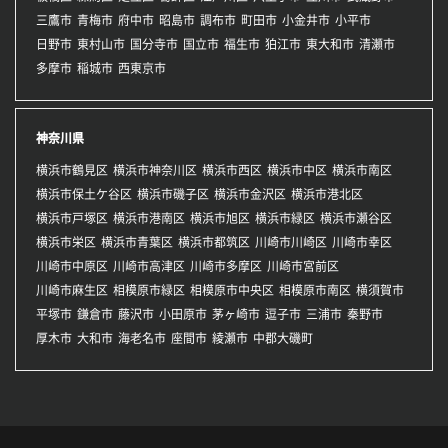
三鷹市
青梅市
府中市
昭島市
調布市
町田市
小金井市
小平市
日野市
東村山市
国分寺市
国立市
福生市
狛江市
東大和市
清瀬市
多摩市
稲城市
西東京市
神奈川県
横浜市鶴見区
横浜市神奈川区
横浜市西区
横浜市中区
横浜市南区
横浜市保土ケ谷区
横浜市磯子区
横浜市金沢区
横浜市港北区
横浜市戸塚区
横浜市港南区
横浜市旭区
横浜市緑区
横浜市瀬谷区
横浜市栄区
横浜市青葉区
横浜市都筑区
川崎市川崎区
川崎市幸区
川崎市中原区
川崎市高津区
川崎市多摩区
川崎市宮前区
川崎市麻生区
相模原市緑区
相模原市中央区
相模原市南区
横須賀市
平塚市
鎌倉市
藤沢市
小田原市
茅ヶ崎市
逗子市
三浦市
秦野市
厚木市
大和市
海老名市
座間市
綾瀬市
中郡大磯町