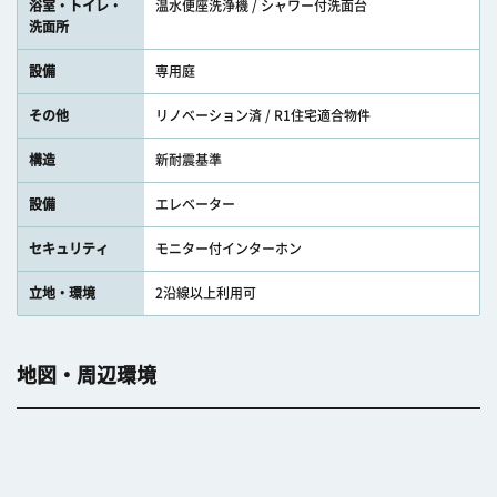
浴室・トイレ・
温水便座洗浄機 / シャワー付洗面台
洗面所
設備
専用庭
その他
リノベーション済 / R1住宅適合物件
構造
新耐震基準
設備
エレベーター
セキュリティ
モニター付インターホン
立地・環境
2沿線以上利用可
地図・周辺環境