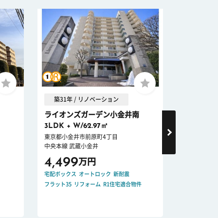
築31年 / リノベーション
築20年 
ライオンズガーデン小金井南
ネクステ
3LDK + W/62.97㎡
3LDK/65
東京都小金井市前原町4丁目
東京都小平市
中央本線 武蔵小金井
西武鉄道多摩
4,499
3,599
万円
宅配ボックス
オートロック
新耐震
ペット可
宅配
フラット35
リフォーム
R1住宅適合物件
リノベーショ