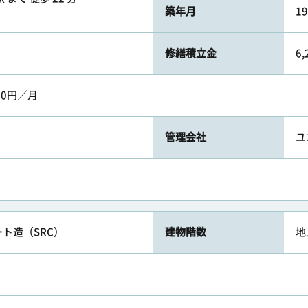
築年月
1
修繕積立金
6
90円／月
管理会社
ユ
ト造（SRC）
建物階数
地