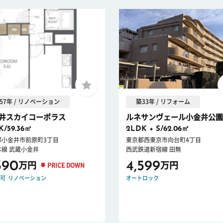
57年 / リノベーション
築33年 / リフォーム
井スカイコーポラス
ルネサンヴェール小金井公園
K/59.36㎡
2LDK + S/62.06㎡
都小金井市前原町3丁目
東京都西東京市向台町4丁目
本線 武蔵小金井
西武鉄道新宿線 田無
390
4,599
万円
万円
PRICE DOWN
可
リノベーション
オートロック