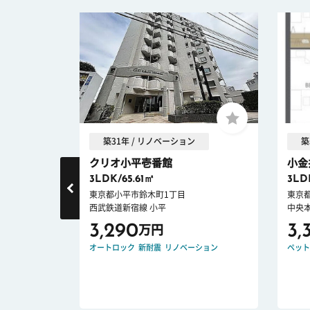
築31年 / リノベーション
築
.
クリオ小平壱番館
小金
3LDK/65.61㎡
3LD
東京都小平市鈴木町1丁目
東京
西武鉄道新宿線 小平
中央
3,290
3,
万円
ション
オートロック
新耐震
リノベーション
ペット