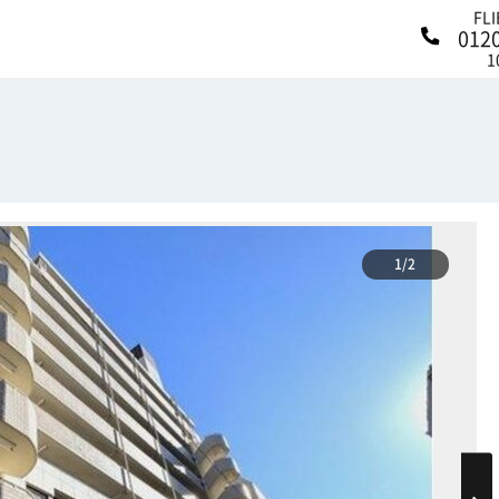
FL
012
1
1/2