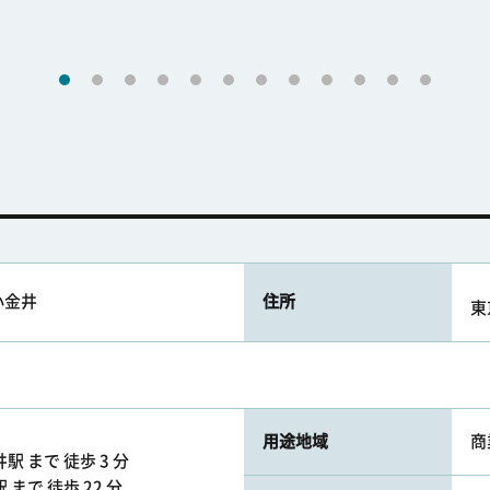
小金井
住所
東
用途地域
商
 まで 徒歩 3 分
まで 徒歩 22 分