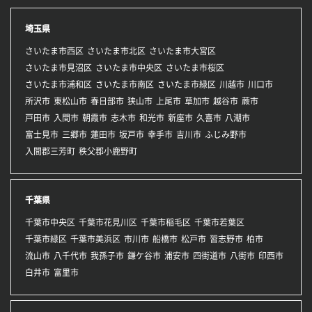
埼玉県
さいたま市西区
さいたま市北区
さいたま市大宮区
さいたま市見沼区
さいたま市中央区
さいたま市桜区
さいたま市浦和区
さいたま市南区
さいたま市緑区
川越市
川口市
所沢市
東松山市
春日部市
狭山市
上尾市
草加市
越谷市
蕨市
戸田市
入間市
朝霞市
志木市
和光市
新座市
久喜市
八潮市
富士見市
三郷市
蓮田市
坂戸市
幸手市
吉川市
ふじみ野市
入間郡三芳町
秩父郡小鹿野町
千葉県
千葉市中央区
千葉市花見川区
千葉市稲毛区
千葉市若葉区
千葉市緑区
千葉市美浜区
市川市
船橋市
松戸市
習志野市
柏市
流山市
八千代市
我孫子市
鎌ケ谷市
浦安市
四街道市
八街市
印西市
白井市
富里市