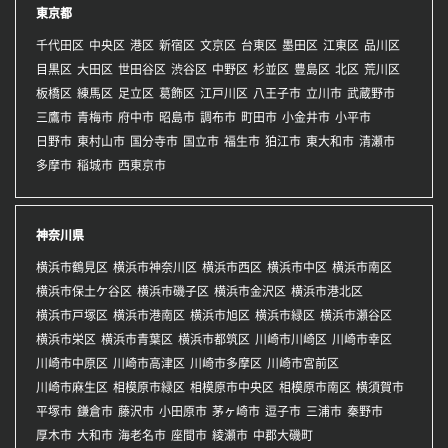
東京都
千代田区
中央区
港区
新宿区
文京区
台東区
墨田区
江東区
品川区
目黒区
大田区
世田谷区
渋谷区
中野区
杉並区
豊島区
北区
荒川区
板橋区
練馬区
足立区
葛飾区
江戸川区
八王子市
立川市
武蔵野市
三鷹市
青梅市
府中市
昭島市
調布市
町田市
小金井市
小平市
日野市
東村山市
国分寺市
国立市
福生市
狛江市
東大和市
清瀬市
多摩市
稲城市
西東京市
神奈川県
横浜市鶴見区
横浜市神奈川区
横浜市西区
横浜市中区
横浜市南区
横浜市保土ケ谷区
横浜市磯子区
横浜市金沢区
横浜市港北区
横浜市戸塚区
横浜市港南区
横浜市旭区
横浜市緑区
横浜市瀬谷区
横浜市栄区
横浜市青葉区
横浜市都筑区
川崎市川崎区
川崎市幸区
川崎市中原区
川崎市高津区
川崎市多摩区
川崎市宮前区
川崎市麻生区
相模原市緑区
相模原市中央区
相模原市南区
横須賀市
平塚市
鎌倉市
藤沢市
小田原市
茅ヶ崎市
逗子市
三浦市
秦野市
厚木市
大和市
海老名市
座間市
綾瀬市
中郡大磯町