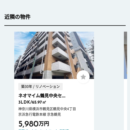
近隣の物件
築30年 / リノベーション
ネオマイム鶴見中央セ...
3LDK/65.97㎡
神奈川県横浜市鶴見区鶴見中央4丁目
京浜急行電鉄本線 京急鶴見
5,980
万円