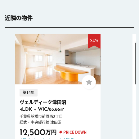
近隣の物件
築14年
ヴェルディーク津田沼
4LDK + WIC/83.66㎡
千葉県船橋市前原西2丁目
総武・中央緩行線 津田沼
12,500
万円
PRICE DOWN