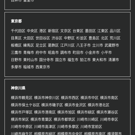
東京都
千代田区
中央区
港区
新宿区
文京区
台東区
墨田区
江東区
品川区
目黒区
大田区
世田谷区
渋谷区
中野区
杉並区
豊島区
北区
荒川区
板橋区
練馬区
足立区
葛飾区
江戸川区
八王子市
立川市
武蔵野市
三鷹市
青梅市
府中市
昭島市
調布市
町田市
小金井市
小平市
日野市
東村山市
国分寺市
国立市
福生市
狛江市
東大和市
清瀬市
多摩市
稲城市
西東京市
神奈川県
横浜市鶴見区
横浜市神奈川区
横浜市西区
横浜市中区
横浜市南区
横浜市保土ケ谷区
横浜市磯子区
横浜市金沢区
横浜市港北区
横浜市戸塚区
横浜市港南区
横浜市旭区
横浜市緑区
横浜市瀬谷区
横浜市栄区
横浜市青葉区
横浜市都筑区
川崎市川崎区
川崎市幸区
川崎市中原区
川崎市高津区
川崎市多摩区
川崎市宮前区
川崎市麻生区
相模原市緑区
相模原市中央区
相模原市南区
横須賀市