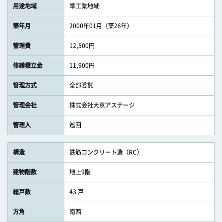
用途地域
準工業地域
築年月
2000年01月（築26年）
管理費
12,500円
修繕積立金
11,900円
管理方式
全部委託
管理会社
株式会社大京アステージ
管理人
巡回
構造
鉄筋コンクリート造（RC）
建物階数
地上9階
総戸数
43 戸
方角
南西