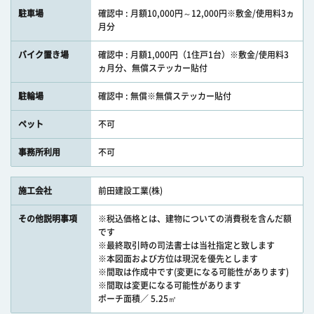
駐車場
確認中 : 月額10,000円～12,000円※敷金/使用料3ヵ
月分
バイク置き場
確認中 : 月額1,000円（1住戸1台）※敷金/使用料3
ヵ月分、無償ステッカー貼付
駐輪場
確認中 : 無償※無償ステッカー貼付
ペット
不可
事務所利用
不可
施工会社
前田建設工業(株)
その他説明事項
※税込価格とは、建物についての消費税を含んだ額
です
※最終取引時の司法書士は当社指定と致します
※本図面および方位は現況を優先とします
※間取は作成中です(変更になる可能性があります)
※間取は変更になる可能性があります
ポーチ面積／ 5.25㎡