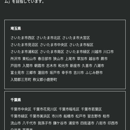
ム」を目指しています。
埼玉県
さいたま市西区
さいたま市北区
さいたま市大宮区
さいたま市見沼区
さいたま市中央区
さいたま市桜区
さいたま市浦和区
さいたま市南区
さいたま市緑区
川越市
川口市
所沢市
東松山市
春日部市
狭山市
上尾市
草加市
越谷市
蕨市
戸田市
入間市
朝霞市
志木市
和光市
新座市
久喜市
八潮市
富士見市
三郷市
蓮田市
坂戸市
幸手市
吉川市
ふじみ野市
入間郡三芳町
秩父郡小鹿野町
千葉県
千葉市中央区
千葉市花見川区
千葉市稲毛区
千葉市若葉区
千葉市緑区
千葉市美浜区
市川市
船橋市
松戸市
習志野市
柏市
流山市
八千代市
我孫子市
鎌ケ谷市
浦安市
四街道市
八街市
印西市
白井市
富里市