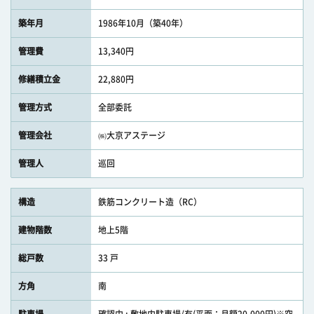
築年月
1986年10月（築40年）
管理費
13,340円
修繕積立金
22,880円
管理方式
全部委託
管理会社
㈱大京アステージ
管理人
巡回
構造
鉄筋コンクリート造（RC）
建物階数
地上5階
総戸数
33 戸
方角
南