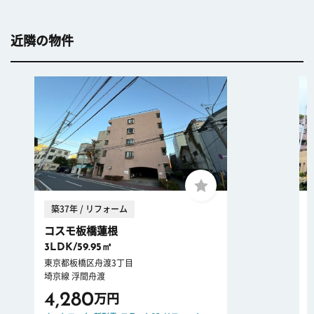
近隣の物件
築37年 / リフォーム
コスモ板橋蓮根
3LDK/59.95㎡
東京都板橋区舟渡3丁目
埼京線 浮間舟渡
4,280
万円