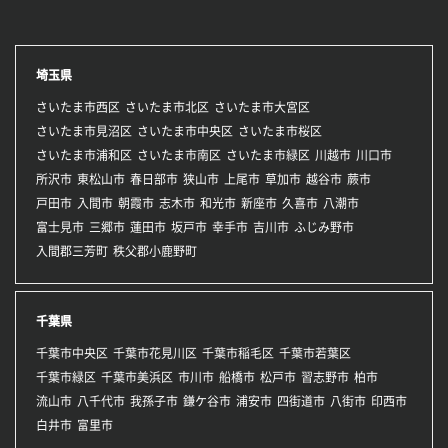
埼玉県
さいたま市西区
さいたま市北区
さいたま市大宮区
さいたま市見沼区
さいたま市中央区
さいたま市桜区
さいたま市浦和区
さいたま市南区
さいたま市緑区
川越市
川口市
所沢市
東松山市
春日部市
狭山市
上尾市
草加市
越谷市
蕨市
戸田市
入間市
朝霞市
志木市
和光市
新座市
久喜市
八潮市
富士見市
三郷市
蓮田市
坂戸市
幸手市
吉川市
ふじみ野市
入間郡三芳町
秩父郡小鹿野町
千葉県
千葉市中央区
千葉市花見川区
千葉市稲毛区
千葉市若葉区
千葉市緑区
千葉市美浜区
市川市
船橋市
松戸市
習志野市
柏市
流山市
八千代市
我孫子市
鎌ケ谷市
浦安市
四街道市
八街市
印西市
白井市
富里市