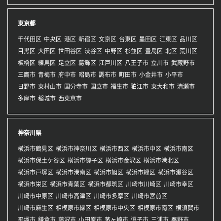
東京都
千代田区
中央区
港区
新宿区
文京区
台東区
墨田区
江東区
品川区
目黒区
大田区
世田谷区
渋谷区
中野区
杉並区
豊島区
北区
荒川区
板橋区
練馬区
足立区
葛飾区
江戸川区
八王子市
立川市
武蔵野市
三鷹市
青梅市
府中市
昭島市
調布市
町田市
小金井市
小平市
日野市
東村山市
国分寺市
国立市
福生市
狛江市
東大和市
清瀬市
多摩市
稲城市
西東京市
神奈川県
横浜市鶴見区
横浜市神奈川区
横浜市西区
横浜市中区
横浜市南区
横浜市保土ケ谷区
横浜市磯子区
横浜市金沢区
横浜市港北区
横浜市戸塚区
横浜市港南区
横浜市旭区
横浜市緑区
横浜市瀬谷区
横浜市栄区
横浜市青葉区
横浜市都筑区
川崎市川崎区
川崎市幸区
川崎市中原区
川崎市高津区
川崎市多摩区
川崎市宮前区
川崎市麻生区
相模原市緑区
相模原市中央区
相模原市南区
横須賀市
平塚市
鎌倉市
藤沢市
小田原市
茅ヶ崎市
逗子市
三浦市
秦野市