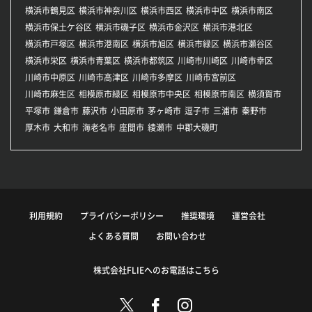
横浜市鶴見区
横浜市神奈川区
横浜市西区
横浜市中区
横浜市南区
横浜市保土ケ谷区
横浜市磯子区
横浜市金沢区
横浜市港北区
横浜市戸塚区
横浜市港南区
横浜市旭区
横浜市緑区
横浜市瀬谷区
横浜市栄区
横浜市青葉区
横浜市都筑区
川崎市川崎区
川崎市幸区
川崎市中原区
川崎市高津区
川崎市多摩区
川崎市宮前区
川崎市麻生区
相模原市緑区
相模原市中央区
相模原市南区
横須賀市
平塚市
鎌倉市
藤沢市
小田原市
茅ヶ崎市
逗子市
三浦市
秦野市
厚木市
大和市
海老名市
座間市
綾瀬市
中郡大磯町
利用規約
プライバシーポリシー
推奨環境
運営会社
よくある質問
お問い合わせ
株式会社FLIEへのお電話はこちら