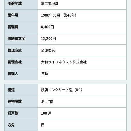
用途地域
準工業地域
築年月
1980年01月（築46年）
管理費
8,400円
修繕積立金
12,200円
管理方式
全部委託
管理会社
大和ライフネクスト株式会社
管理人
日勤
構造
鉄筋コンクリート造（RC）
建物階数
地上7階
総戸数
108 戸
方角
西