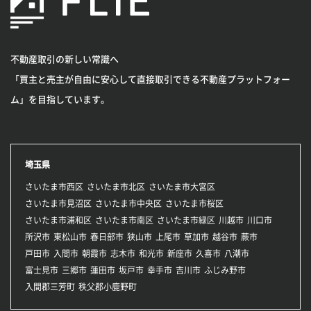
不動産取引の新しい常識へ
「買主と売主が自由に安心して直接取引できる不動産プラットフォー
ム」を目指しています。
埼玉県
さいたま市西区
さいたま市北区
さいたま市大宮区
さいたま市見沼区
さいたま市中央区
さいたま市桜区
さいたま市浦和区
さいたま市南区
さいたま市緑区
川越市
川口市
所沢市
東松山市
春日部市
狭山市
上尾市
草加市
越谷市
蕨市
戸田市
入間市
朝霞市
志木市
和光市
新座市
久喜市
八潮市
富士見市
三郷市
蓮田市
坂戸市
幸手市
吉川市
ふじみ野市
入間郡三芳町
秩父郡小鹿野町