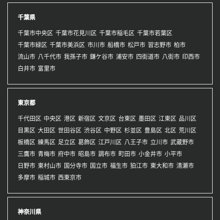
千葉県
千葉市中央区
千葉市花見川区
千葉市稲毛区
千葉市若葉区
千葉市緑区
千葉市美浜区
市川市
船橋市
松戸市
習志野市
柏市
流山市
八千代市
我孫子市
鎌ケ谷市
浦安市
四街道市
八街市
印西市
白井市
富里市
東京都
千代田区
中央区
港区
新宿区
文京区
台東区
墨田区
江東区
品川区
目黒区
大田区
世田谷区
渋谷区
中野区
杉並区
豊島区
北区
荒川区
板橋区
練馬区
足立区
葛飾区
江戸川区
八王子市
立川市
武蔵野市
三鷹市
青梅市
府中市
昭島市
調布市
町田市
小金井市
小平市
日野市
東村山市
国分寺市
国立市
福生市
狛江市
東大和市
清瀬市
多摩市
稲城市
西東京市
神奈川県