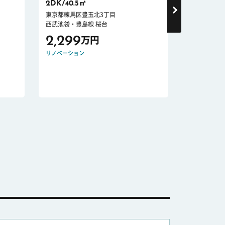
2DK/40.5㎡
1LDK/31.
東京都練馬区豊玉北3丁目
東京都豊島区
西武池袋・豊島線 桜台
山手線 池袋
2,299
4,999
万円
リノベーション
オートロック