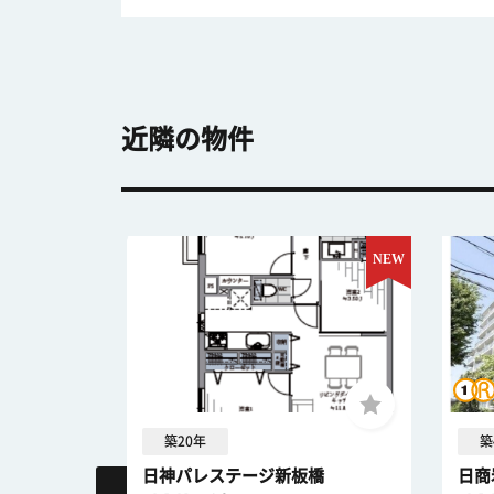
近隣の物件
築20年
築
.
日神パレステージ新板橋
日商