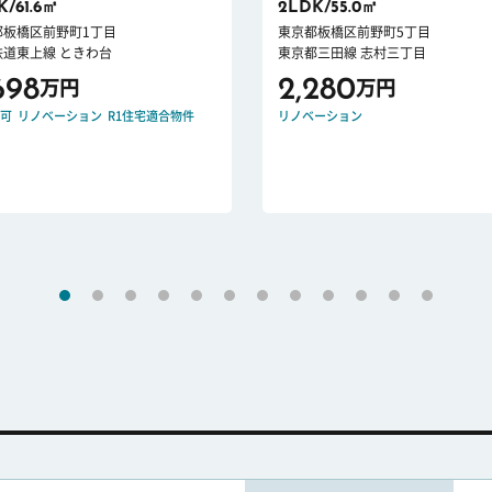
K/61.6㎡
2LDK/55.0㎡
都板橋区前野町1丁目
東京都板橋区前野町5丁目
鉄道東上線 ときわ台
東京都三田線 志村三丁目
698
2,280
万円
万円
可
リノベーション
R1住宅適合物件
リノベーション