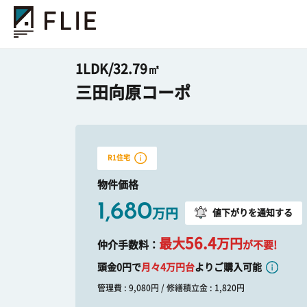
1LDK/32.79㎡
三田向原コーポ
R1住宅
物件価格
1,680
万円
値下がりを通知する
56.4
最大
万円
仲介手数料：
が不要!
頭金0円で
月々
4
万円台
よりご購入可能
管理費 : 9,080円 / 修繕積立金 : 1,820円