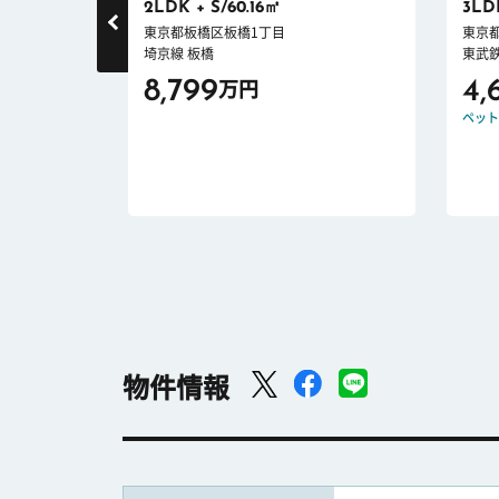
2LDK + S/60.16㎡
3LD
東京都板橋区板橋1丁目
東京
埼京線 板橋
東武
8,799
4,
万円
ロック
新耐震
ペット
物件情報