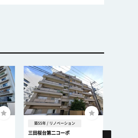
築55年 / リノベーション
築30年 
三田桜台第二コーポ
日神パレ