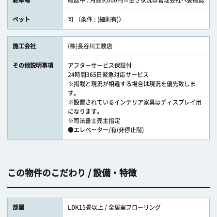
駐車場
確認中 : 月額9,000円※空き状況は管理会社へ要確認
ペット
可 （条件 : (細則有)）
施工会社
(株)長谷川工務店
その他説明事項
アフターサービス保証付
24時間365日緊急対応サービス
※掲載と現況が相違する場合は現況を優先致しま
す。
※設置されているインテリア家具はディスプレイ用
になります。
※司法書士売主指定
●エレベーター/有(非停止階)
この物件のこだわり / 設備・特徴
部屋
LDK15畳以上 / 全居室フローリング