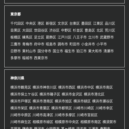
東京都
千代田区
中央区
港区
新宿区
文京区
台東区
墨田区
江東区
品川区
目黒区
大田区
世田谷区
渋谷区
中野区
杉並区
豊島区
北区
荒川区
板橋区
練馬区
足立区
葛飾区
江戸川区
八王子市
立川市
武蔵野市
三鷹市
青梅市
府中市
昭島市
調布市
町田市
小金井市
小平市
日野市
東村山市
国分寺市
国立市
福生市
狛江市
東大和市
清瀬市
多摩市
稲城市
西東京市
神奈川県
横浜市鶴見区
横浜市神奈川区
横浜市西区
横浜市中区
横浜市南区
横浜市保土ケ谷区
横浜市磯子区
横浜市金沢区
横浜市港北区
横浜市戸塚区
横浜市港南区
横浜市旭区
横浜市緑区
横浜市瀬谷区
横浜市栄区
横浜市青葉区
横浜市都筑区
川崎市川崎区
川崎市幸区
川崎市中原区
川崎市高津区
川崎市多摩区
川崎市宮前区
川崎市麻生区
相模原市緑区
相模原市中央区
相模原市南区
横須賀市
平塚市
鎌倉市
藤沢市
小田原市
茅ヶ崎市
逗子市
三浦市
秦野市