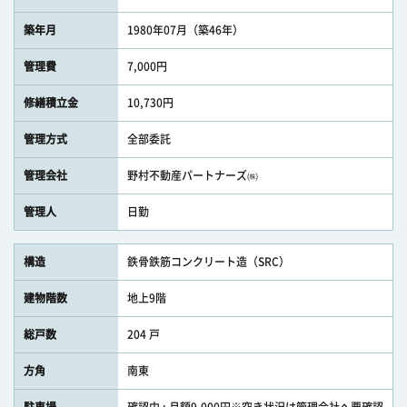
築年月
1980年07月（築46年）
管理費
7,000円
修繕積立金
10,730円
管理方式
全部委託
管理会社
野村不動産パートナーズ㈱
管理人
日勤
構造
鉄骨鉄筋コンクリート造（SRC）
建物階数
地上9階
総戸数
204 戸
方角
南東