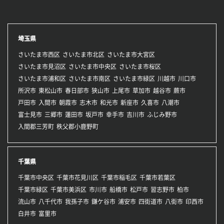
埼玉県
さいたま市西区
さいたま市北区
さいたま市大宮区
さいたま市見沼区
さいたま市中央区
さいたま市桜区
さいたま市浦和区
さいたま市南区
さいたま市緑区
川越市
川口市
所沢市
東松山市
春日部市
狭山市
上尾市
草加市
越谷市
蕨市
戸田市
入間市
朝霞市
志木市
和光市
新座市
久喜市
八潮市
富士見市
三郷市
蓮田市
坂戸市
幸手市
吉川市
ふじみ野市
入間郡三芳町
秩父郡小鹿野町
千葉県
千葉市中央区
千葉市花見川区
千葉市稲毛区
千葉市若葉区
千葉市緑区
千葉市美浜区
市川市
船橋市
松戸市
習志野市
柏市
流山市
八千代市
我孫子市
鎌ケ谷市
浦安市
四街道市
八街市
印西市
白井市
富里市