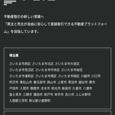
不動産取引の新しい常識へ
「買主と売主が自由に安心して直接取引できる不動産プラットフォー
ム」を目指しています。
埼玉県
さいたま市西区
さいたま市北区
さいたま市大宮区
さいたま市見沼区
さいたま市中央区
さいたま市桜区
さいたま市浦和区
さいたま市南区
さいたま市緑区
川越市
川口市
所沢市
東松山市
春日部市
狭山市
上尾市
草加市
越谷市
蕨市
戸田市
入間市
朝霞市
志木市
和光市
新座市
久喜市
八潮市
富士見市
三郷市
蓮田市
坂戸市
幸手市
吉川市
ふじみ野市
入間郡三芳町
秩父郡小鹿野町