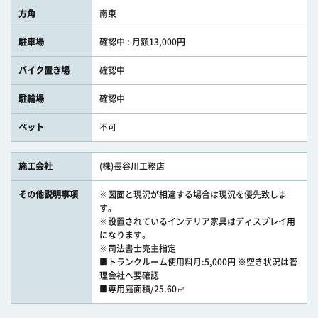
方角
南東
駐車場
確認中 : 月額13,000円
バイク置き場
確認中
駐輪場
確認中
ペット
不可
施工会社
(株)長谷川工務店
その他説明事項
※図面と現況が相違する場合は現況を優先致しま
す。
※設置されているインテリア家具はディスプレイ用
になります。
※司法書士売主指定
■トランクルーム使用料月:5,000円 ※空き状況は管
理会社へ要確認
■専用庭面積/25.60㎡