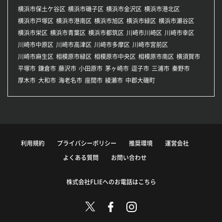
横浜市保土ケ谷区
横浜市磯子区
横浜市金沢区
横浜市港北区
横浜市戸塚区
横浜市港南区
横浜市旭区
横浜市緑区
横浜市瀬谷区
横浜市栄区
横浜市青葉区
横浜市都筑区
川崎市川崎区
川崎市幸区
川崎市中原区
川崎市高津区
川崎市多摩区
川崎市宮前区
川崎市麻生区
相模原市緑区
相模原市中央区
相模原市南区
横須賀市
平塚市
鎌倉市
藤沢市
小田原市
茅ヶ崎市
逗子市
三浦市
秦野市
厚木市
大和市
海老名市
座間市
綾瀬市
中郡大磯町
利用規約
プライバシーポリシー
推奨環境
運営会社
よくある質問
お問い合わせ
株式会社FLIEへのお電話はこちら