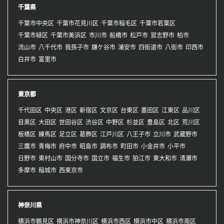
千葉県
千葉市中央区
千葉市花見川区
千葉市稲毛区
千葉市若葉区
千葉市緑区
千葉市美浜区
市川市
船橋市
松戸市
習志野市
柏市
流山市
八千代市
我孫子市
鎌ケ谷市
浦安市
四街道市
八街市
印西市
白井市
富里市
東京都
千代田区
中央区
港区
新宿区
文京区
台東区
墨田区
江東区
品川区
目黒区
大田区
世田谷区
渋谷区
中野区
杉並区
豊島区
北区
荒川区
板橋区
練馬区
足立区
葛飾区
江戸川区
八王子市
立川市
武蔵野市
三鷹市
青梅市
府中市
昭島市
調布市
町田市
小金井市
小平市
日野市
東村山市
国分寺市
国立市
福生市
狛江市
東大和市
清瀬市
多摩市
稲城市
西東京市
神奈川県
横浜市鶴見区
横浜市神奈川区
横浜市西区
横浜市中区
横浜市南区