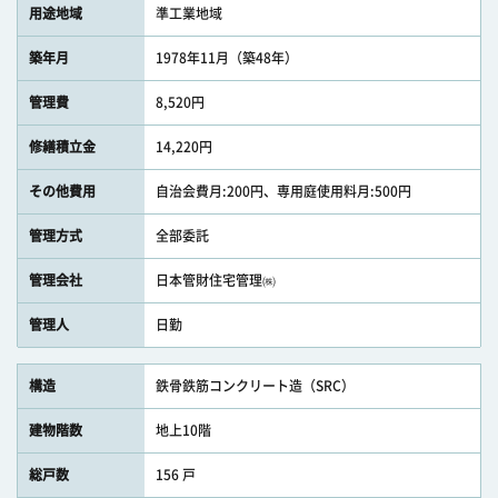
用途地域
準工業地域
築年月
1978年11月（築48年）
管理費
8,520円
修繕積立金
14,220円
その他費用
自治会費月:200円、専用庭使用料月:500円
管理方式
全部委託
管理会社
日本管財住宅管理㈱
管理人
日勤
構造
鉄骨鉄筋コンクリート造（SRC）
建物階数
地上10階
総戸数
156 戸