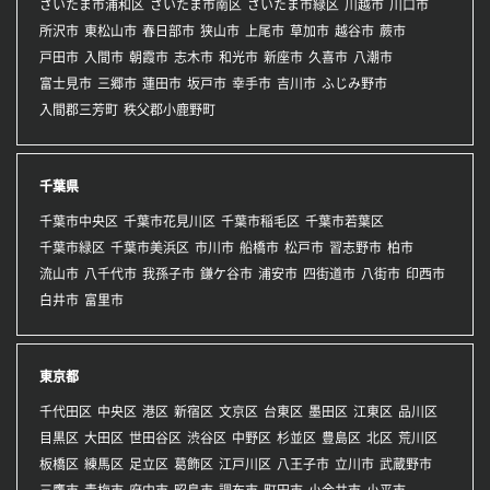
さいたま市浦和区
さいたま市南区
さいたま市緑区
川越市
川口市
所沢市
東松山市
春日部市
狭山市
上尾市
草加市
越谷市
蕨市
戸田市
入間市
朝霞市
志木市
和光市
新座市
久喜市
八潮市
富士見市
三郷市
蓮田市
坂戸市
幸手市
吉川市
ふじみ野市
入間郡三芳町
秩父郡小鹿野町
千葉県
千葉市中央区
千葉市花見川区
千葉市稲毛区
千葉市若葉区
千葉市緑区
千葉市美浜区
市川市
船橋市
松戸市
習志野市
柏市
流山市
八千代市
我孫子市
鎌ケ谷市
浦安市
四街道市
八街市
印西市
白井市
富里市
東京都
千代田区
中央区
港区
新宿区
文京区
台東区
墨田区
江東区
品川区
目黒区
大田区
世田谷区
渋谷区
中野区
杉並区
豊島区
北区
荒川区
板橋区
練馬区
足立区
葛飾区
江戸川区
八王子市
立川市
武蔵野市
三鷹市
青梅市
府中市
昭島市
調布市
町田市
小金井市
小平市