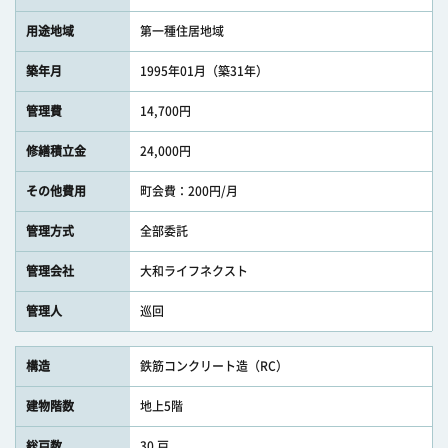
用途地域
第一種住居地域
築年月
1995年01月（築31年）
管理費
14,700円
修繕積立金
24,000円
その他費用
町会費：200円/月
管理方式
全部委託
管理会社
大和ライフネクスト
管理人
巡回
構造
鉄筋コンクリート造（RC）
建物階数
地上5階
総戸数
30 戸