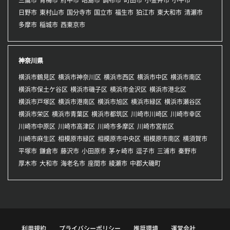
日野市
東村山市
国分寺市
国立市
福生市
狛江市
東大和市
清瀬市
多摩市
稲城市
西東京市
神奈川県
横浜市鶴見区
横浜市神奈川区
横浜市西区
横浜市中区
横浜市南区
横浜市保土ケ谷区
横浜市磯子区
横浜市金沢区
横浜市港北区
横浜市戸塚区
横浜市港南区
横浜市旭区
横浜市緑区
横浜市瀬谷区
横浜市栄区
横浜市青葉区
横浜市都筑区
川崎市川崎区
川崎市幸区
川崎市中原区
川崎市高津区
川崎市多摩区
川崎市宮前区
川崎市麻生区
相模原市緑区
相模原市中央区
相模原市南区
横須賀市
平塚市
鎌倉市
藤沢市
小田原市
茅ヶ崎市
逗子市
三浦市
秦野市
厚木市
大和市
海老名市
座間市
綾瀬市
中郡大磯町
利用規約
プライバシーポリシー
推奨環境
運営会社