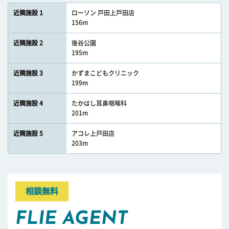
近隣施設 1
ローソン 戸田上戸田店
156m
近隣施設 2
後谷公園
195m
近隣施設 3
かずまこどもクリニック
199m
近隣施設 4
たかはし耳鼻咽喉科
201m
近隣施設 5
アコレ上戸田店
203m
相談無料
FLIE AGENT