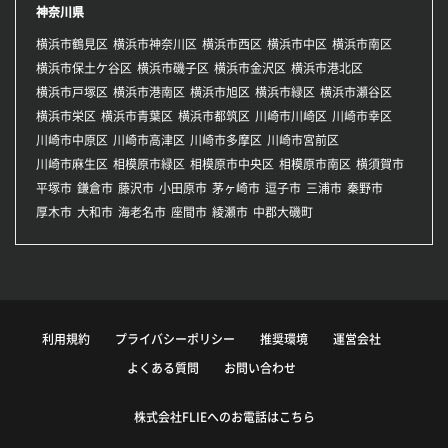
神奈川県
横浜市鶴見区
横浜市神奈川区
横浜市西区
横浜市中区
横浜市南区
横浜市保土ケ谷区
横浜市磯子区
横浜市金沢区
横浜市港北区
横浜市戸塚区
横浜市港南区
横浜市旭区
横浜市緑区
横浜市瀬谷区
横浜市栄区
横浜市青葉区
横浜市都筑区
川崎市川崎区
川崎市幸区
川崎市中原区
川崎市高津区
川崎市多摩区
川崎市宮前区
川崎市麻生区
相模原市緑区
相模原市中央区
相模原市南区
横須賀市
平塚市
鎌倉市
藤沢市
小田原市
茅ヶ崎市
逗子市
三浦市
秦野市
厚木市
大和市
海老名市
座間市
綾瀬市
中郡大磯町
利用規約
プライバシーポリシー
推奨環境
運営会社
よくある質問
お問い合わせ
株式会社FLIEへのお電話はこちら