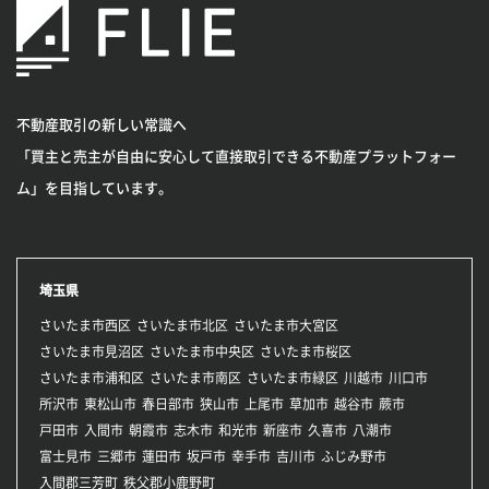
不動産取引の新しい常識へ
「買主と売主が自由に安心して直接取引できる不動産プラットフォー
ム」を目指しています。
埼玉県
さいたま市西区
さいたま市北区
さいたま市大宮区
さいたま市見沼区
さいたま市中央区
さいたま市桜区
さいたま市浦和区
さいたま市南区
さいたま市緑区
川越市
川口市
所沢市
東松山市
春日部市
狭山市
上尾市
草加市
越谷市
蕨市
戸田市
入間市
朝霞市
志木市
和光市
新座市
久喜市
八潮市
富士見市
三郷市
蓮田市
坂戸市
幸手市
吉川市
ふじみ野市
入間郡三芳町
秩父郡小鹿野町