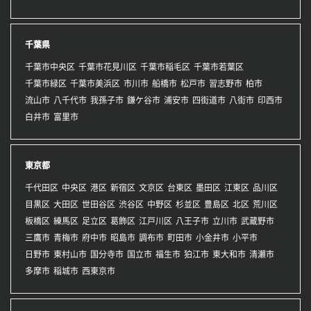
千葉県
千葉市中央区
千葉市花見川区
千葉市稲毛区
千葉市若葉区
千葉市緑区
千葉市美浜区
市川市
船橋市
松戸市
習志野市
柏市
流山市
八千代市
我孫子市
鎌ケ谷市
浦安市
四街道市
八街市
印西市
白井市
富里市
東京都
千代田区
中央区
港区
新宿区
文京区
台東区
墨田区
江東区
品川区
目黒区
大田区
世田谷区
渋谷区
中野区
杉並区
豊島区
北区
荒川区
板橋区
練馬区
足立区
葛飾区
江戸川区
八王子市
立川市
武蔵野市
三鷹市
青梅市
府中市
昭島市
調布市
町田市
小金井市
小平市
日野市
東村山市
国分寺市
国立市
福生市
狛江市
東大和市
清瀬市
多摩市
稲城市
西東京市