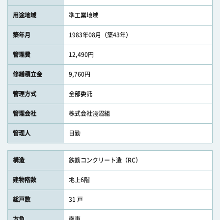
用途地域
準工業地域
築年月
1983年08月（築43年）
管理費
12,490円
修繕積立金
9,760円
管理方式
全部委託
管理会社
株式会社淺沼組
管理人
日勤
構造
鉄筋コンクリート造（RC）
建物階数
地上6階
総戸数
31 戸
方角
南東