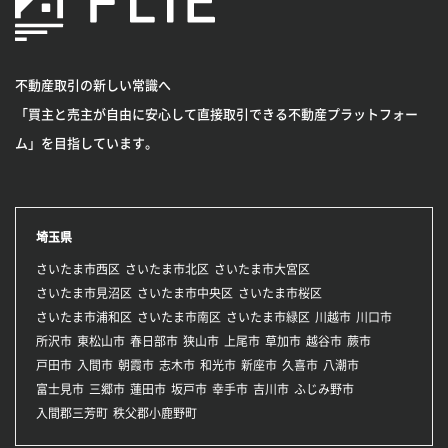
不動産取引の新しい常識へ
「買主と売主が自由に安心して直接取引できる不動産プラットフォー
ム」を目指しています。
埼玉県
さいたま市西区
さいたま市北区
さいたま市大宮区
さいたま市見沼区
さいたま市中央区
さいたま市桜区
さいたま市浦和区
さいたま市南区
さいたま市緑区
川越市
川口市
所沢市
東松山市
春日部市
狭山市
上尾市
草加市
越谷市
蕨市
戸田市
入間市
朝霞市
志木市
和光市
新座市
久喜市
八潮市
富士見市
三郷市
蓮田市
坂戸市
幸手市
吉川市
ふじみ野市
入間郡三芳町
秩父郡小鹿野町