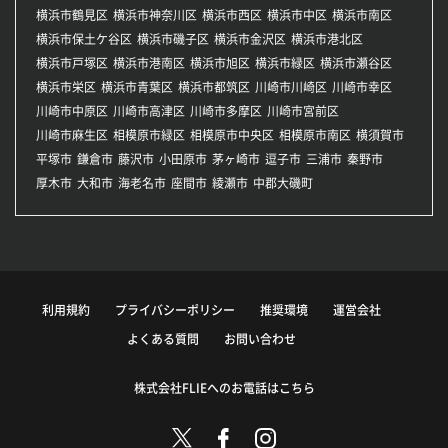
横浜市鶴見区
横浜市神奈川区
横浜市西区
横浜市中区
横浜市南区
横浜市保土ケ谷区
横浜市磯子区
横浜市金沢区
横浜市港北区
横浜市戸塚区
横浜市港南区
横浜市旭区
横浜市緑区
横浜市瀬谷区
横浜市栄区
横浜市青葉区
横浜市都筑区
川崎市川崎区
川崎市幸区
川崎市中原区
川崎市高津区
川崎市多摩区
川崎市宮前区
川崎市麻生区
相模原市緑区
相模原市中央区
相模原市南区
横須賀市
平塚市
鎌倉市
藤沢市
小田原市
茅ヶ崎市
逗子市
三浦市
秦野市
厚木市
大和市
海老名市
座間市
綾瀬市
中郡大磯町
利用規約
プライバシーポリシー
推奨環境
運営会社
よくある質問
お問い合わせ
株式会社FLIEへのお電話はこちら