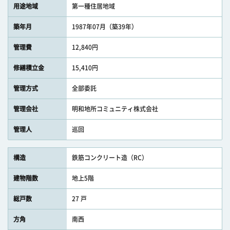
用途地域
第一種住居地域
築年月
1987年07月（築39年）
管理費
12,840円
修繕積立金
15,410円
管理方式
全部委託
管理会社
明和地所コミュニティ株式会社
管理人
巡回
構造
鉄筋コンクリート造（RC）
建物階数
地上5階
総戸数
27 戸
方角
南西