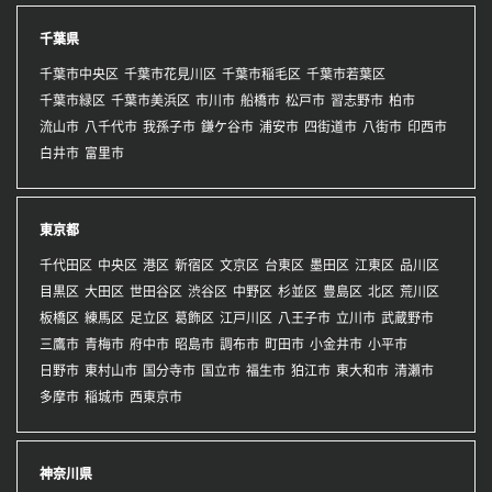
千葉県
千葉市中央区
千葉市花見川区
千葉市稲毛区
千葉市若葉区
千葉市緑区
千葉市美浜区
市川市
船橋市
松戸市
習志野市
柏市
流山市
八千代市
我孫子市
鎌ケ谷市
浦安市
四街道市
八街市
印西市
白井市
富里市
東京都
千代田区
中央区
港区
新宿区
文京区
台東区
墨田区
江東区
品川区
目黒区
大田区
世田谷区
渋谷区
中野区
杉並区
豊島区
北区
荒川区
板橋区
練馬区
足立区
葛飾区
江戸川区
八王子市
立川市
武蔵野市
三鷹市
青梅市
府中市
昭島市
調布市
町田市
小金井市
小平市
日野市
東村山市
国分寺市
国立市
福生市
狛江市
東大和市
清瀬市
多摩市
稲城市
西東京市
神奈川県