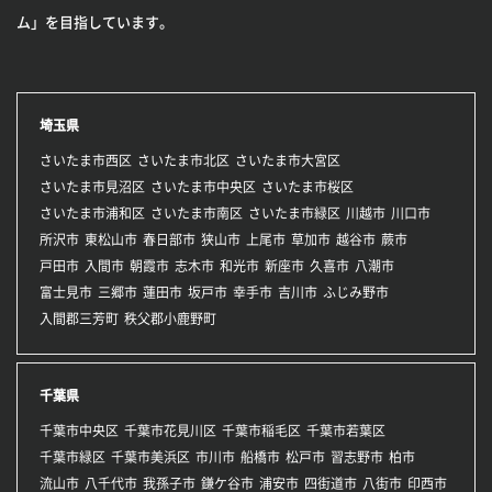
ム」を目指しています。
埼玉県
さいたま市西区
さいたま市北区
さいたま市大宮区
さいたま市見沼区
さいたま市中央区
さいたま市桜区
さいたま市浦和区
さいたま市南区
さいたま市緑区
川越市
川口市
所沢市
東松山市
春日部市
狭山市
上尾市
草加市
越谷市
蕨市
戸田市
入間市
朝霞市
志木市
和光市
新座市
久喜市
八潮市
富士見市
三郷市
蓮田市
坂戸市
幸手市
吉川市
ふじみ野市
入間郡三芳町
秩父郡小鹿野町
千葉県
千葉市中央区
千葉市花見川区
千葉市稲毛区
千葉市若葉区
千葉市緑区
千葉市美浜区
市川市
船橋市
松戸市
習志野市
柏市
流山市
八千代市
我孫子市
鎌ケ谷市
浦安市
四街道市
八街市
印西市