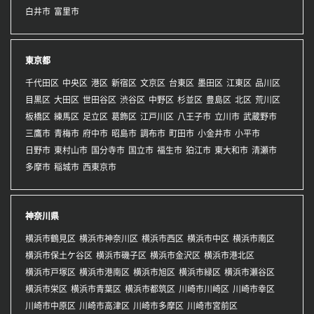
白井市
富里市
東京都
千代田区
中央区
港区
新宿区
文京区
台東区
墨田区
江東区
品川区
目黒区
大田区
世田谷区
渋谷区
中野区
杉並区
豊島区
北区
荒川区
板橋区
練馬区
足立区
葛飾区
江戸川区
八王子市
立川市
武蔵野市
三鷹市
青梅市
府中市
昭島市
調布市
町田市
小金井市
小平市
日野市
東村山市
国分寺市
国立市
福生市
狛江市
東大和市
清瀬市
多摩市
稲城市
西東京市
神奈川県
横浜市鶴見区
横浜市神奈川区
横浜市西区
横浜市中区
横浜市南区
横浜市保土ケ谷区
横浜市磯子区
横浜市金沢区
横浜市港北区
横浜市戸塚区
横浜市港南区
横浜市旭区
横浜市緑区
横浜市瀬谷区
横浜市栄区
横浜市青葉区
横浜市都筑区
川崎市川崎区
川崎市幸区
川崎市中原区
川崎市高津区
川崎市多摩区
川崎市宮前区