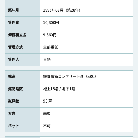
築年月
1998年09月（築28年）
管理費
10,300円
修繕積立金
9,860円
管理方式
全部委託
管理人
日勤
構造
鉄骨鉄筋コンクリート造（SRC）
建物階数
地上15階 / 地下1階
総戸数
93 戸
方角
南東
ペット
不可