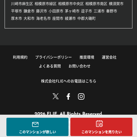
川崎市麻生区
相模原市緑区
相模原市中央区
相模原市南区
横須賀市
平塚市
鎌倉市
藤沢市
小田原市
茅ヶ崎市
逗子市
三浦市
秦野市
厚木市
大和市
海老名市
座間市
綾瀬市
中郡大磯町
利用規約
プライバシーポリシー
推奨環境
運営会社
よくある質問
お問い合わせ
株式会社FLIEへのお電話はこちら
2026 FLIE. All Rights Reserved.
このサイトに掲載している情報の無断転載を禁止します。
著作権は株式会社FLIEまたはその情報提供者に帰属します。
このマンションが欲しい
このマンションを売りたい