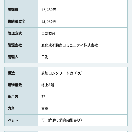
管理費
12,480円
修繕積立金
15,080円
管理方式
全部委託
管理会社
旭化成不動産コミュニティ株式会社
管理人
日勤
構造
鉄筋コンクリート造（RC）
建物階数
地上8階
総戸数
37 戸
方角
南東
ペット
可 （条件 : 飼育細則あり）