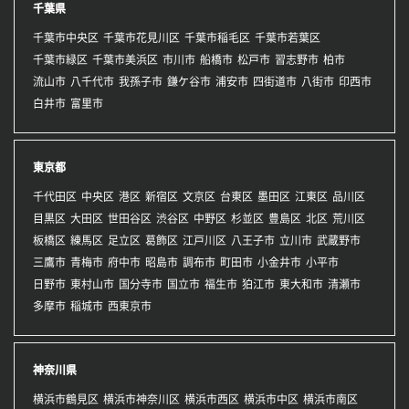
千葉県
千葉市中央区
千葉市花見川区
千葉市稲毛区
千葉市若葉区
千葉市緑区
千葉市美浜区
市川市
船橋市
松戸市
習志野市
柏市
流山市
八千代市
我孫子市
鎌ケ谷市
浦安市
四街道市
八街市
印西市
白井市
富里市
東京都
千代田区
中央区
港区
新宿区
文京区
台東区
墨田区
江東区
品川区
目黒区
大田区
世田谷区
渋谷区
中野区
杉並区
豊島区
北区
荒川区
板橋区
練馬区
足立区
葛飾区
江戸川区
八王子市
立川市
武蔵野市
三鷹市
青梅市
府中市
昭島市
調布市
町田市
小金井市
小平市
日野市
東村山市
国分寺市
国立市
福生市
狛江市
東大和市
清瀬市
多摩市
稲城市
西東京市
神奈川県
横浜市鶴見区
横浜市神奈川区
横浜市西区
横浜市中区
横浜市南区