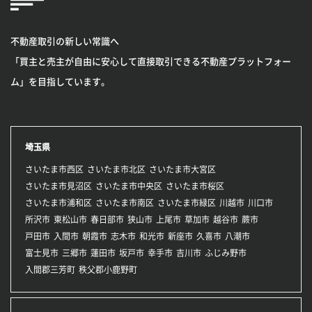
不動産取引の新しい常識へ
「買主と売主が自由に安心して直接取引できる不動産プラットフォー
ム」を目指しています。
埼玉県
さいたま市西区
さいたま市北区
さいたま市大宮区
さいたま市見沼区
さいたま市中央区
さいたま市桜区
さいたま市浦和区
さいたま市南区
さいたま市緑区
川越市
川口市
所沢市
東松山市
春日部市
狭山市
上尾市
草加市
越谷市
蕨市
戸田市
入間市
朝霞市
志木市
和光市
新座市
久喜市
八潮市
富士見市
三郷市
蓮田市
坂戸市
幸手市
吉川市
ふじみ野市
入間郡三芳町
秩父郡小鹿野町