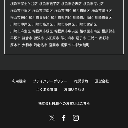
横浜市保土ケ谷区
横浜市磯子区
横浜市金沢区
横浜市港北区
横浜市戸塚区
横浜市港南区
横浜市旭区
横浜市緑区
横浜市瀬谷区
横浜市栄区
横浜市青葉区
横浜市都筑区
川崎市川崎区
川崎市幸区
川崎市中原区
川崎市高津区
川崎市多摩区
川崎市宮前区
川崎市麻生区
相模原市緑区
相模原市中央区
相模原市南区
横須賀市
平塚市
鎌倉市
藤沢市
小田原市
茅ヶ崎市
逗子市
三浦市
秦野市
厚木市
大和市
海老名市
座間市
綾瀬市
中郡大磯町
利用規約
プライバシーポリシー
推奨環境
運営会社
よくある質問
お問い合わせ
株式会社FLIEへのお電話はこちら