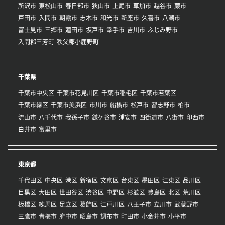
所沢市
東松山市
春日部市
狭山市
上尾市
草加市
越谷市
蕨市
戸田市
入間市
朝霞市
志木市
和光市
新座市
久喜市
八潮市
富士見市
三郷市
蓮田市
坂戸市
幸手市
吉川市
ふじみ野市
入間郡三芳町
秩父郡小鹿野町
千葉県
千葉市中央区
千葉市花見川区
千葉市稲毛区
千葉市若葉区
千葉市緑区
千葉市美浜区
市川市
船橋市
松戸市
習志野市
柏市
流山市
八千代市
我孫子市
鎌ケ谷市
浦安市
四街道市
八街市
印西市
白井市
富里市
東京都
千代田区
中央区
港区
新宿区
文京区
台東区
墨田区
江東区
品川区
目黒区
大田区
世田谷区
渋谷区
中野区
杉並区
豊島区
北区
荒川区
板橋区
練馬区
足立区
葛飾区
江戸川区
八王子市
立川市
武蔵野市
三鷹市
青梅市
府中市
昭島市
調布市
町田市
小金井市
小平市