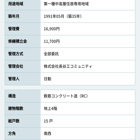
用途地域
第一種中高層住居専用地域
築年月
1991年05月（築35年）
管理費
16,900円
修繕積立金
11,700円
管理方式
全部委託
管理会社
株式会社長谷工コミュニティ
管理人
日勤
構造
鉄筋コンクリート造（RC）
建物階数
地上4階
総戸数
15 戸
方角
南西