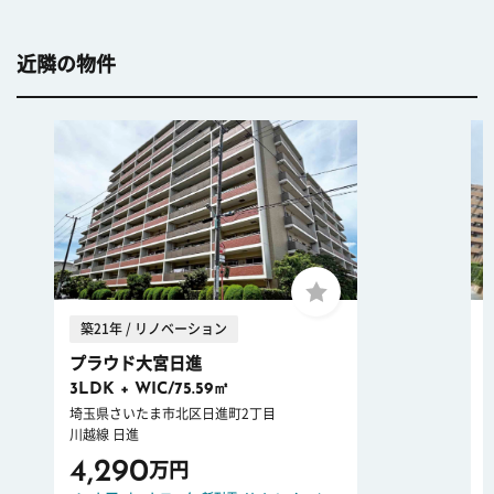
近隣の物件
築21年 / リノベーション
プラウド大宮日進
3LDK + WIC/75.59㎡
埼玉県さいたま市北区日進町2丁目
川越線 日進
4,290
万円