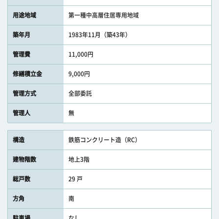
用途地域
第一種中高層住居専用地域
築年月
1983年11月（築43年）
管理費
11,000円
修繕積立金
9,000円
管理方式
全部委託
管理人
無
構造
鉄筋コンクリート造（RC）
建物階数
地上3階
総戸数
29 戸
方角
南
駐車場
なし