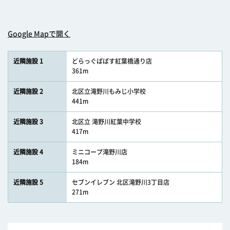
Google Mapで開く
近隣施設 1
どらっぐぱぱす紅葉橋通り店
361m
近隣施設 2
北区立滝野川もみじ小学校
441m
近隣施設 3
北区立 滝野川紅葉中学校
417m
近隣施設 4
ミニコープ滝野川店
184m
近隣施設 5
セブンイレブン 北区滝野川3丁目店
271m