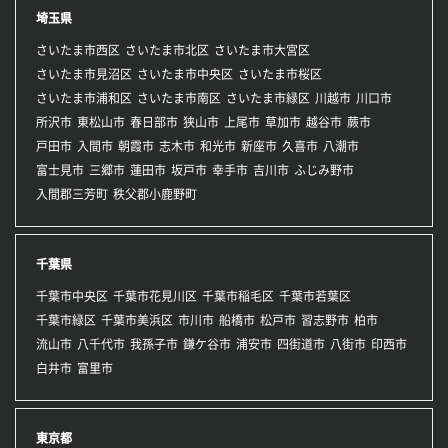
埼玉県
さいたま市西区
さいたま市北区
さいたま市大宮区
さいたま市見沼区
さいたま市中央区
さいたま市桜区
さいたま市浦和区
さいたま市南区
さいたま市緑区
川越市
川口市
所沢市
東松山市
春日部市
狭山市
上尾市
草加市
越谷市
蕨市
戸田市
入間市
朝霞市
志木市
和光市
新座市
久喜市
八潮市
富士見市
三郷市
蓮田市
坂戸市
幸手市
吉川市
ふじみ野市
入間郡三芳町
秩父郡小鹿野町
千葉県
千葉市中央区
千葉市花見川区
千葉市稲毛区
千葉市若葉区
千葉市緑区
千葉市美浜区
市川市
船橋市
松戸市
習志野市
柏市
流山市
八千代市
我孫子市
鎌ケ谷市
浦安市
四街道市
八街市
印西市
白井市
富里市
東京都