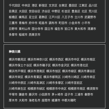
千代田区
中央区
港区
新宿区
文京区
台東区
墨田区
江東区
品川区
目黒区
大田区
世田谷区
渋谷区
中野区
杉並区
豊島区
北区
荒川区
板橋区
練馬区
足立区
葛飾区
江戸川区
八王子市
立川市
武蔵野市
三鷹市
青梅市
府中市
昭島市
調布市
町田市
小金井市
小平市
日野市
東村山市
国分寺市
国立市
福生市
狛江市
東大和市
清瀬市
多摩市
稲城市
西東京市
神奈川県
横浜市鶴見区
横浜市神奈川区
横浜市西区
横浜市中区
横浜市南区
横浜市保土ケ谷区
横浜市磯子区
横浜市金沢区
横浜市港北区
横浜市戸塚区
横浜市港南区
横浜市旭区
横浜市緑区
横浜市瀬谷区
横浜市栄区
横浜市青葉区
横浜市都筑区
川崎市川崎区
川崎市幸区
川崎市中原区
川崎市高津区
川崎市多摩区
川崎市宮前区
川崎市麻生区
相模原市緑区
相模原市中央区
相模原市南区
横須賀市
平塚市
鎌倉市
藤沢市
小田原市
茅ヶ崎市
逗子市
三浦市
秦野市
厚木市
大和市
海老名市
座間市
綾瀬市
中郡大磯町