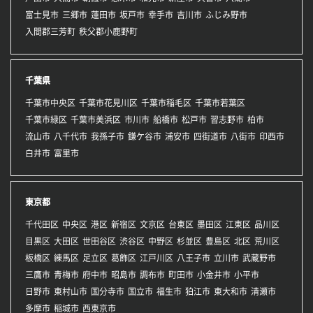
富士見市
三郷市
蓮田市
坂戸市
幸手市
吉川市
ふじみ野市
入間郡三芳町
秩父郡小鹿野町
千葉県
千葉市中央区
千葉市花見川区
千葉市稲毛区
千葉市若葉区
千葉市緑区
千葉市美浜区
市川市
船橋市
松戸市
習志野市
柏市
流山市
八千代市
我孫子市
鎌ケ谷市
浦安市
四街道市
八街市
印西市
白井市
富里市
東京都
千代田区
中央区
港区
新宿区
文京区
台東区
墨田区
江東区
品川区
目黒区
大田区
世田谷区
渋谷区
中野区
杉並区
豊島区
北区
荒川区
板橋区
練馬区
足立区
葛飾区
江戸川区
八王子市
立川市
武蔵野市
三鷹市
青梅市
府中市
昭島市
調布市
町田市
小金井市
小平市
日野市
東村山市
国分寺市
国立市
福生市
狛江市
東大和市
清瀬市
多摩市
稲城市
西東京市