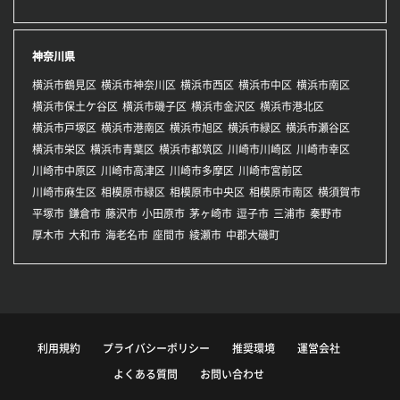
神奈川県
横浜市鶴見区
横浜市神奈川区
横浜市西区
横浜市中区
横浜市南区
横浜市保土ケ谷区
横浜市磯子区
横浜市金沢区
横浜市港北区
横浜市戸塚区
横浜市港南区
横浜市旭区
横浜市緑区
横浜市瀬谷区
横浜市栄区
横浜市青葉区
横浜市都筑区
川崎市川崎区
川崎市幸区
川崎市中原区
川崎市高津区
川崎市多摩区
川崎市宮前区
川崎市麻生区
相模原市緑区
相模原市中央区
相模原市南区
横須賀市
平塚市
鎌倉市
藤沢市
小田原市
茅ヶ崎市
逗子市
三浦市
秦野市
厚木市
大和市
海老名市
座間市
綾瀬市
中郡大磯町
利用規約
プライバシーポリシー
推奨環境
運営会社
よくある質問
お問い合わせ