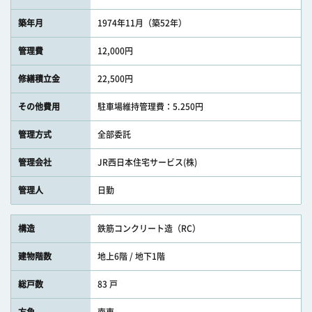
築年月
1974年11月（築52年）
管理費
12,000円
修繕積立金
22,500円
その他費用
駐車場維持管理費：5.250円
管理方式
全部委託
管理会社
JR西日本住宅サービス(株)
管理人
日勤
構造
鉄筋コンクリート造（RC）
建物階数
地上6階 / 地下1階
総戸数
83 戸