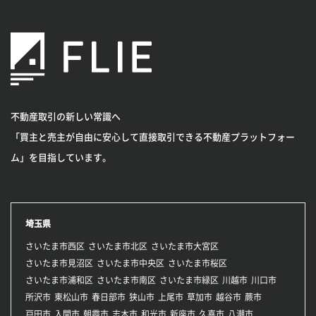
不動産取引の新しい常識へ
「買主と売主が自由に安心して直接取引できる不動産プラットフォー
ム」を目指しています。
埼玉県
さいたま市西区
さいたま市北区
さいたま市大宮区
さいたま市見沼区
さいたま市中央区
さいたま市桜区
さいたま市浦和区
さいたま市南区
さいたま市緑区
川越市
川口市
所沢市
東松山市
春日部市
狭山市
上尾市
草加市
越谷市
蕨市
戸田市
入間市
朝霞市
志木市
和光市
新座市
久喜市
八潮市