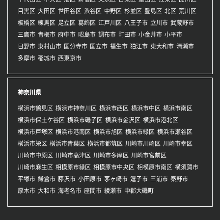
目黒区
大田区
世田谷区
渋谷区
中野区
杉並区
豊島区
北区
荒川区
板橋区
練馬区
足立区
葛飾区
江戸川区
八王子市
立川市
武蔵野市
三鷹市
青梅市
府中市
昭島市
調布市
町田市
小金井市
小平市
日野市
東村山市
国分寺市
国立市
福生市
狛江市
東大和市
清瀬市
多摩市
稲城市
西東京市
神奈川県
横浜市鶴見区
横浜市神奈川区
横浜市西区
横浜市中区
横浜市南区
横浜市保土ケ谷区
横浜市磯子区
横浜市金沢区
横浜市港北区
横浜市戸塚区
横浜市港南区
横浜市旭区
横浜市緑区
横浜市瀬谷区
横浜市栄区
横浜市青葉区
横浜市都筑区
川崎市川崎区
川崎市幸区
川崎市中原区
川崎市高津区
川崎市多摩区
川崎市宮前区
川崎市麻生区
相模原市緑区
相模原市中央区
相模原市南区
横須賀市
平塚市
鎌倉市
藤沢市
小田原市
茅ヶ崎市
逗子市
三浦市
秦野市
厚木市
大和市
海老名市
座間市
綾瀬市
中郡大磯町