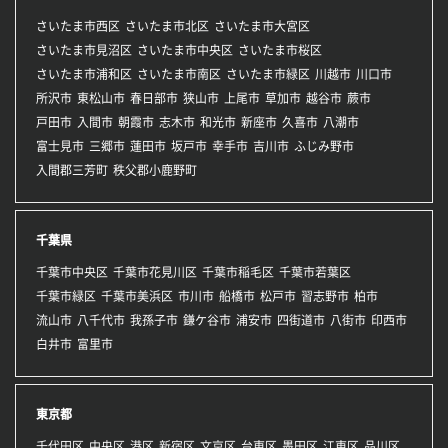
さいたま市西区
さいたま市北区
さいたま市大宮区
さいたま市見沼区
さいたま市中央区
さいたま市桜区
さいたま市浦和区
さいたま市南区
さいたま市緑区
川越市
川口市
所沢市
東松山市
春日部市
狭山市
上尾市
草加市
越谷市
蕨市
戸田市
入間市
朝霞市
志木市
和光市
新座市
久喜市
八潮市
富士見市
三郷市
蓮田市
坂戸市
幸手市
吉川市
ふじみ野市
入間郡三芳町
秩父郡小鹿野町
千葉県
千葉市中央区
千葉市花見川区
千葉市稲毛区
千葉市若葉区
千葉市緑区
千葉市美浜区
市川市
船橋市
松戸市
習志野市
柏市
流山市
八千代市
我孫子市
鎌ケ谷市
浦安市
四街道市
八街市
印西市
白井市
富里市
東京都
千代田区
中央区
港区
新宿区
文京区
台東区
墨田区
江東区
品川区