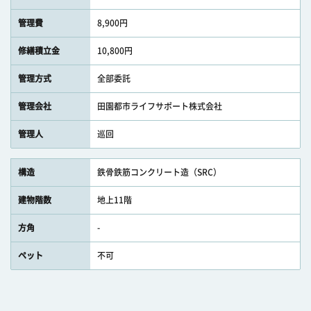
管理費
8,900円
修繕積立金
10,800円
管理方式
全部委託
管理会社
田園都市ライフサポート株式会社
管理人
巡回
構造
鉄骨鉄筋コンクリート造（SRC）
建物階数
地上11階
方角
-
ペット
不可