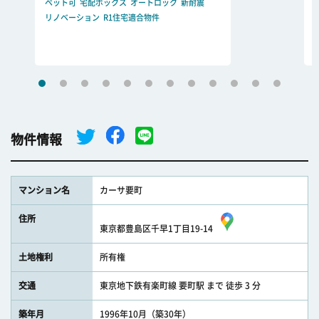
ペット可
宅配ボックス
オートロック
新耐震
リノベーション
R1住宅適合物件
物件情報
マンション名
カーサ要町
住所
東京都豊島区千早1丁目19-14
土地権利
所有権
交通
東京地下鉄有楽町線 要町駅 まで 徒歩 3 分
築年月
1996年10月（築30年）