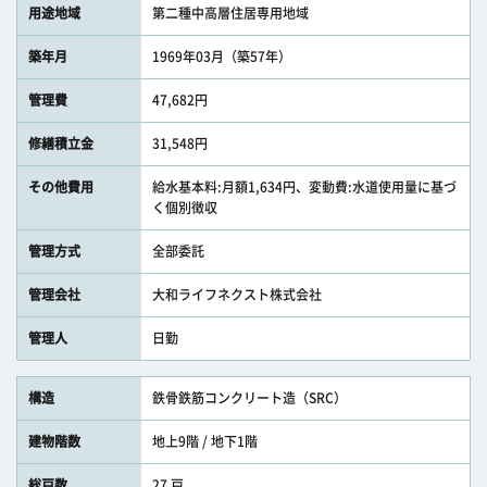
用途地域
第二種中高層住居専用地域
築年月
1969年03月（築57年）
管理費
47,682円
修繕積立金
31,548円
その他費用
給水基本料:月額1,634円、変動費:水道使用量に基づ
く個別徴収
管理方式
全部委託
管理会社
大和ライフネクスト株式会社
管理人
日勤
構造
鉄骨鉄筋コンクリート造（SRC）
建物階数
地上9階 / 地下1階
総戸数
27 戸