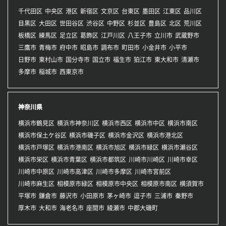
千代田区
中央区
港区
新宿区
文京区
台東区
墨田区
江東区
品川区
目黒区
大田区
世田谷区
渋谷区
中野区
杉並区
豊島区
北区
荒川区
板橋区
練馬区
足立区
葛飾区
江戸川区
八王子市
立川市
武蔵野市
三鷹市
青梅市
府中市
昭島市
調布市
町田市
小金井市
小平市
日野市
東村山市
国分寺市
国立市
福生市
狛江市
東大和市
清瀬市
多摩市
稲城市
西東京市
神奈川県
横浜市鶴見区
横浜市神奈川区
横浜市西区
横浜市中区
横浜市南区
横浜市保土ケ谷区
横浜市磯子区
横浜市金沢区
横浜市港北区
横浜市戸塚区
横浜市港南区
横浜市旭区
横浜市緑区
横浜市瀬谷区
横浜市栄区
横浜市青葉区
横浜市都筑区
川崎市川崎区
川崎市幸区
川崎市中原区
川崎市高津区
川崎市多摩区
川崎市宮前区
川崎市麻生区
相模原市緑区
相模原市中央区
相模原市南区
横須賀市
平塚市
鎌倉市
藤沢市
小田原市
茅ヶ崎市
逗子市
三浦市
秦野市
厚木市
大和市
海老名市
座間市
綾瀬市
中郡大磯町