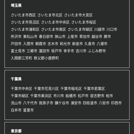
埼玉県
さいたま市西区
さいたま市北区
さいたま市大宮区
さいたま市見沼区
さいたま市中央区
さいたま市桜区
さいたま市浦和区
さいたま市南区
さいたま市緑区
川越市
川口市
所沢市
東松山市
春日部市
狭山市
上尾市
草加市
越谷市
蕨市
戸田市
入間市
朝霞市
志木市
和光市
新座市
久喜市
八潮市
富士見市
三郷市
蓮田市
坂戸市
幸手市
吉川市
ふじみ野市
入間郡三芳町
秩父郡小鹿野町
千葉県
千葉市中央区
千葉市花見川区
千葉市稲毛区
千葉市若葉区
千葉市緑区
千葉市美浜区
市川市
船橋市
松戸市
習志野市
柏市
流山市
八千代市
我孫子市
鎌ケ谷市
浦安市
四街道市
八街市
印西市
白井市
富里市
東京都