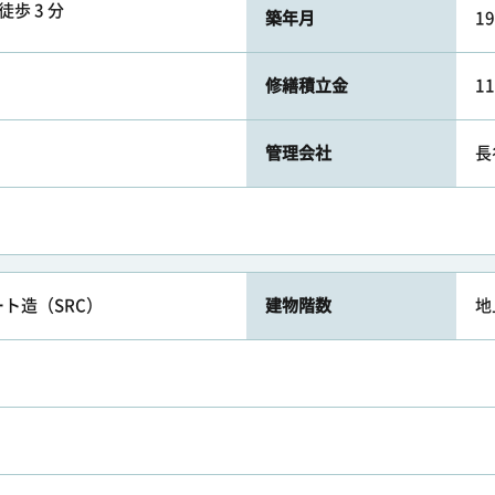
徒歩 3 分
築年月
1
修繕積立金
1
管理会社
長
ト造（SRC）
建物階数
地