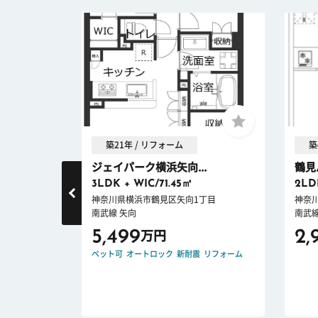
築21年 / リフォーム
築
ジェイパーク横浜矢向...
鶴見
3LDK + WIC/71.45㎡
2LD
中台
神奈川県横浜市鶴見区矢向1丁目
神奈
南武線 矢向
南武線
5,499
2,
万円
ション
ペット可
オートロック
新耐震
リフォーム