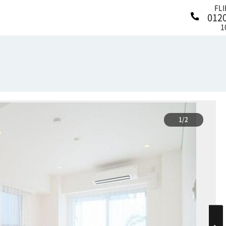
FL
012
1
1/2