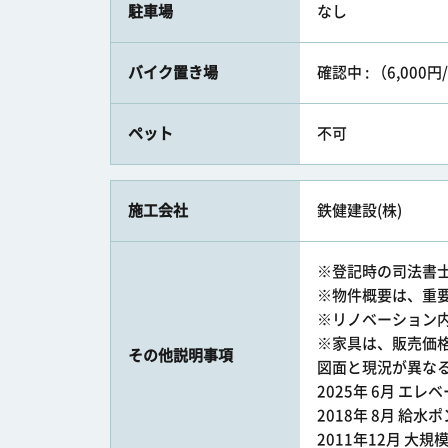
駐車場
なし
バイク置き場
確認中 : （6,000円
ペット
不可
施工会社
鉄健建設(株)
※登記時の司法書
※物件概要は、重
※リノベーション
※家具は、販売価
その他説明事項
図面と現況が異な
2025年 6月 エ
2018年 8月 給
2011年12月 大