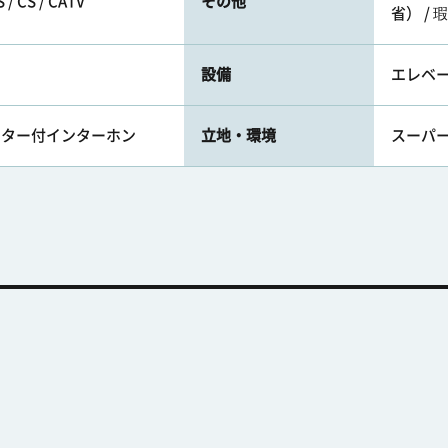
 CS / CATV
その他
省） /
設備
エレベ
モニター付インターホン
立地・環境
スーパー