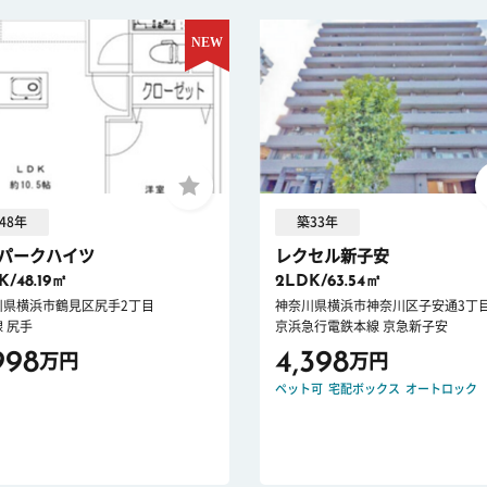
48年
築33年
パークハイツ
レクセル新子安
K/48.19㎡
2LDK/63.54㎡
川県横浜市鶴見区尻手2丁目
神奈川県横浜市神奈川区子安通3丁
 尻手
京浜急行電鉄本線 京急新子安
998
4,398
万円
万円
ペット可
宅配ボックス
オートロック