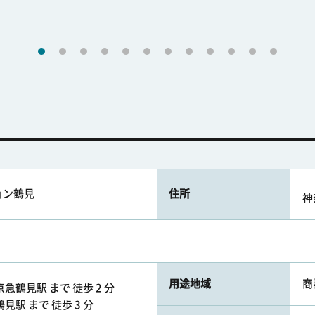
ョン鶴見
住所
神
用途地域
商
急鶴見駅 まで 徒歩 2 分
見駅 まで 徒歩 3 分