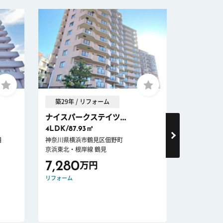
築29年 / リフォーム
築41年 
ナイスパークステイツ...
ニックハイ
4LDK/87.93㎡
2LDK/52
目
神奈川県横浜市鶴見区佃野町
神奈川県横浜
京浜東北・根岸線 鶴見
京浜急行電鉄
7,280
2,480
万円
リフォーム
リノベーショ