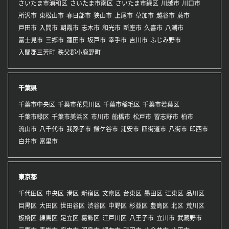
さいたま市浦和区
さいたま市南区
さいたま市緑区
川越市
川口市
所沢市
東松山市
春日部市
狭山市
上尾市
草加市
越谷市
蕨市
戸田市
入間市
朝霞市
志木市
和光市
新座市
久喜市
八潮市
富士見市
三郷市
蓮田市
坂戸市
幸手市
吉川市
ふじみ野市
入間郡三芳町
秩父郡小鹿野町
千葉県
千葉市中央区
千葉市花見川区
千葉市稲毛区
千葉市若葉区
千葉市緑区
千葉市美浜区
市川市
船橋市
松戸市
習志野市
柏市
流山市
八千代市
我孫子市
鎌ケ谷市
浦安市
四街道市
八街市
印西市
白井市
富里市
東京都
千代田区
中央区
港区
新宿区
文京区
台東区
墨田区
江東区
品川区
目黒区
大田区
世田谷区
渋谷区
中野区
杉並区
豊島区
北区
荒川区
板橋区
練馬区
足立区
葛飾区
江戸川区
八王子市
立川市
武蔵野市