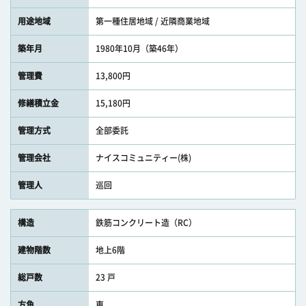
用途地域
第一種住居地域 / 近隣商業地域
築年月
1980年10月（築46年）
管理費
13,800円
修繕積立金
15,180円
管理方式
全部委託
管理会社
ナイスコミュニティー(株)
管理人
巡回
構造
鉄筋コンクリート造（RC）
建物階数
地上6階
総戸数
23 戸
方角
東