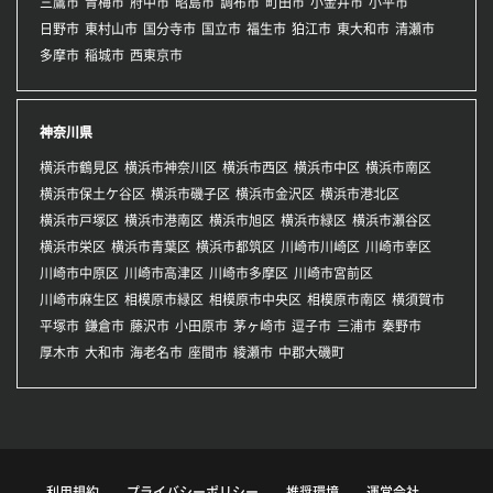
三鷹市
青梅市
府中市
昭島市
調布市
町田市
小金井市
小平市
日野市
東村山市
国分寺市
国立市
福生市
狛江市
東大和市
清瀬市
多摩市
稲城市
西東京市
神奈川県
横浜市鶴見区
横浜市神奈川区
横浜市西区
横浜市中区
横浜市南区
横浜市保土ケ谷区
横浜市磯子区
横浜市金沢区
横浜市港北区
横浜市戸塚区
横浜市港南区
横浜市旭区
横浜市緑区
横浜市瀬谷区
横浜市栄区
横浜市青葉区
横浜市都筑区
川崎市川崎区
川崎市幸区
川崎市中原区
川崎市高津区
川崎市多摩区
川崎市宮前区
川崎市麻生区
相模原市緑区
相模原市中央区
相模原市南区
横須賀市
平塚市
鎌倉市
藤沢市
小田原市
茅ヶ崎市
逗子市
三浦市
秦野市
厚木市
大和市
海老名市
座間市
綾瀬市
中郡大磯町
利用規約
プライバシーポリシー
推奨環境
運営会社