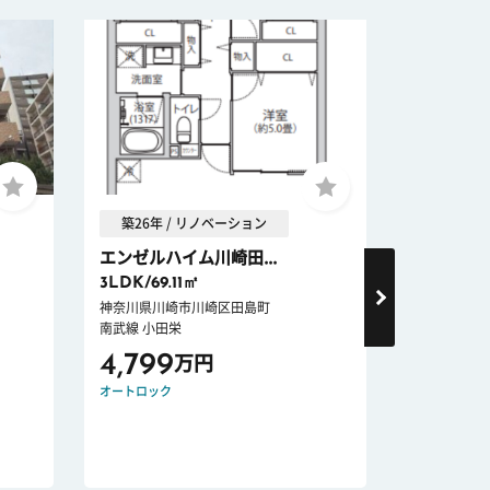
築26年 / リノベーション
築31年 
エンゼルハイム川崎田...
グリーンコ
3LDK/69.11㎡
3LDK/66
神奈川県川崎市川崎区田島町
神奈川県横浜
南武線 小田栄
南武線 尻手
4,799
5,499
万円
オートロック
オートロック