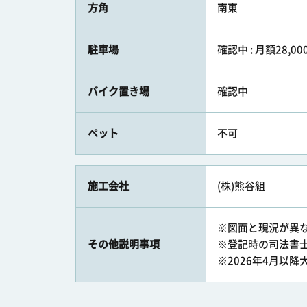
方角
南東
駐車場
確認中 : 月額28,00
バイク置き場
確認中
ペット
不可
施工会社
(株)熊谷組
※図面と現況が異
その他説明事項
※登記時の司法書
※2026年4月以