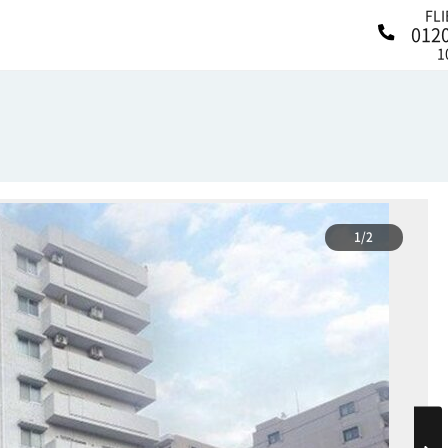
FL
012
1
1/2