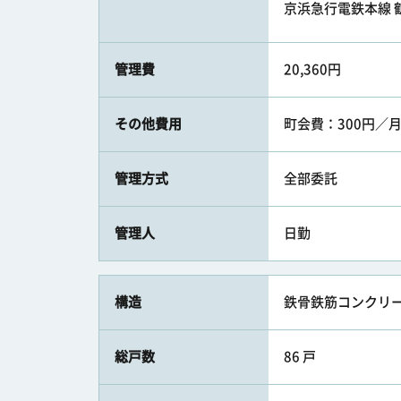
京浜急行電鉄本線 鶴
管理費
20,360円
その他費用
町会費：300円／月
管理方式
全部委託
管理人
日勤
構造
鉄骨鉄筋コンクリー
総戸数
86 戸