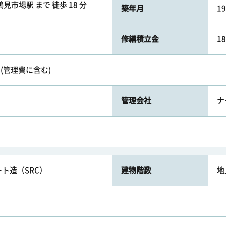
見市場駅 まで 徒歩 18 分
築年月
1
修繕積立金
1
(管理費に含む)
管理会社
ナ
ト造（SRC）
建物階数
地