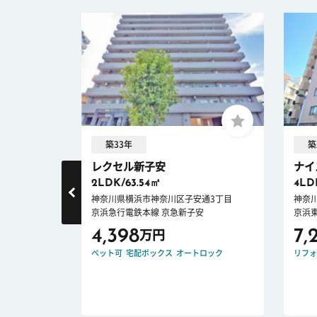
築33年
築
ズ
レクセル新子安
ナイ
2LDK/63.54㎡
4LD
1丁目
神奈川県横浜市神奈川区子安通3丁目
神奈
京浜急行電鉄本線 京急新子安
京浜
4,398
7,
万円
ション
ペット可
宅配ボックス
オートロック
リフォ