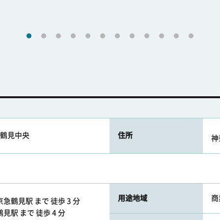
ム鶴見中央
住所
神
用途地域
商
急鶴見駅 まで 徒歩 3 分
見駅 まで 徒歩 4 分