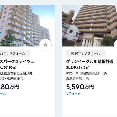
29年 / リフォーム
築30年 / リフォーム
スパークステイツ...
グランイーグル川崎駅前通
K/87.93㎡
3LDK/54.2㎡
川県横浜市鶴見区佃野町
神奈川県川崎市川崎区新川通
東北・根岸線 鶴見
東海道本線 川崎
280
5,590
万円
万円
ーム
リフォーム