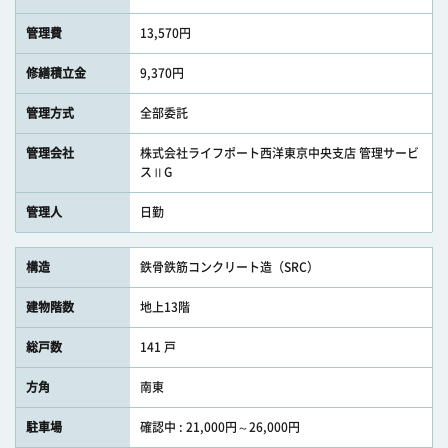
管理費
13,570円
修繕積立金
9,370円
管理方式
全部委託
管理会社
株式会社ライフポート西洋東京中央支店 管理サービ
スⅡG
管理人
日勤
構造
鉄骨鉄筋コンクリート造（SRC）
建物階数
地上13階
総戸数
141 戸
方角
南東
駐車場
確認中 : 21,000円～26,000円