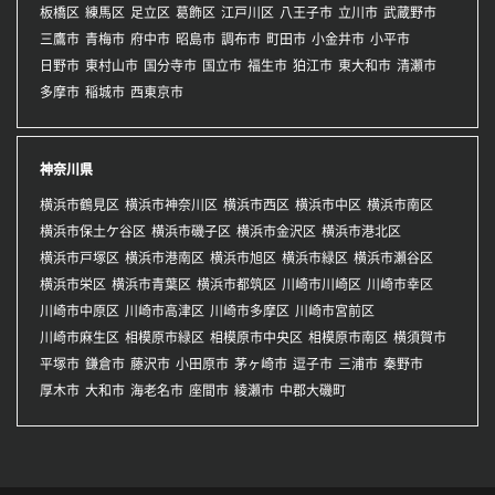
板橋区
練馬区
足立区
葛飾区
江戸川区
八王子市
立川市
武蔵野市
三鷹市
青梅市
府中市
昭島市
調布市
町田市
小金井市
小平市
日野市
東村山市
国分寺市
国立市
福生市
狛江市
東大和市
清瀬市
多摩市
稲城市
西東京市
神奈川県
横浜市鶴見区
横浜市神奈川区
横浜市西区
横浜市中区
横浜市南区
横浜市保土ケ谷区
横浜市磯子区
横浜市金沢区
横浜市港北区
横浜市戸塚区
横浜市港南区
横浜市旭区
横浜市緑区
横浜市瀬谷区
横浜市栄区
横浜市青葉区
横浜市都筑区
川崎市川崎区
川崎市幸区
川崎市中原区
川崎市高津区
川崎市多摩区
川崎市宮前区
川崎市麻生区
相模原市緑区
相模原市中央区
相模原市南区
横須賀市
平塚市
鎌倉市
藤沢市
小田原市
茅ヶ崎市
逗子市
三浦市
秦野市
厚木市
大和市
海老名市
座間市
綾瀬市
中郡大磯町