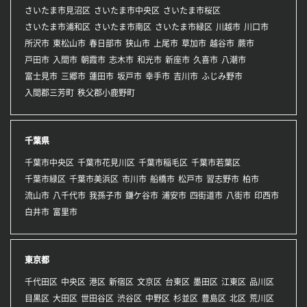
さいたま市見沼区
さいたま市中央区
さいたま市桜区
さいたま市浦和区
さいたま市南区
さいたま市緑区
川越市
川口市
所沢市
東松山市
春日部市
狭山市
上尾市
草加市
越谷市
蕨市
戸田市
入間市
朝霞市
志木市
和光市
新座市
久喜市
八潮市
富士見市
三郷市
蓮田市
坂戸市
幸手市
吉川市
ふじみ野市
入間郡三芳町
秩父郡小鹿野町
千葉県
千葉市中央区
千葉市花見川区
千葉市稲毛区
千葉市若葉区
千葉市緑区
千葉市美浜区
市川市
船橋市
松戸市
習志野市
柏市
流山市
八千代市
我孫子市
鎌ケ谷市
浦安市
四街道市
八街市
印西市
白井市
富里市
東京都
千代田区
中央区
港区
新宿区
文京区
台東区
墨田区
江東区
品川区
目黒区
大田区
世田谷区
渋谷区
中野区
杉並区
豊島区
北区
荒川区