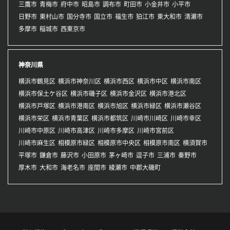
三鷹市
青梅市
府中市
昭島市
調布市
町田市
小金井市
小平市
日野市
東村山市
国分寺市
国立市
福生市
狛江市
東大和市
清瀬市
多摩市
稲城市
西東京市
神奈川県
横浜市鶴見区
横浜市神奈川区
横浜市西区
横浜市中区
横浜市南区
横浜市保土ケ谷区
横浜市磯子区
横浜市金沢区
横浜市港北区
横浜市戸塚区
横浜市港南区
横浜市旭区
横浜市緑区
横浜市瀬谷区
横浜市栄区
横浜市青葉区
横浜市都筑区
川崎市川崎区
川崎市幸区
川崎市中原区
川崎市高津区
川崎市多摩区
川崎市宮前区
川崎市麻生区
相模原市緑区
相模原市中央区
相模原市南区
横須賀市
平塚市
鎌倉市
藤沢市
小田原市
茅ヶ崎市
逗子市
三浦市
秦野市
厚木市
大和市
海老名市
座間市
綾瀬市
中郡大磯町