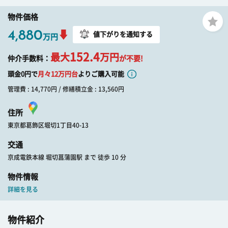
物件価格
4,880
値下がりを通知する
万円
152.4
最大
万円
仲介手数料：
が不要!
頭金0円で
月々
12
万円台
よりご購入可能
管理費 : 14,770円 / 修繕積立金 : 13,560円
住所
東京都葛飾区堀切1丁目40-13
交通
京成電鉄本線 堀切菖蒲園駅 まで 徒歩 10 分
物件情報
詳細を見る
物件紹介