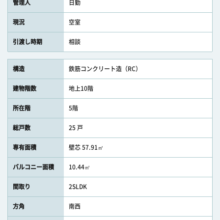
管理人
日勤
現況
空室
引渡し時期
相談
構造
鉄筋コンクリート造（RC）
建物階数
地上10階
所在階
5階
総戸数
25 戸
専有面積
壁芯 57.91㎡
バルコニー面積
10.44㎡
間取り
2SLDK
方角
南西