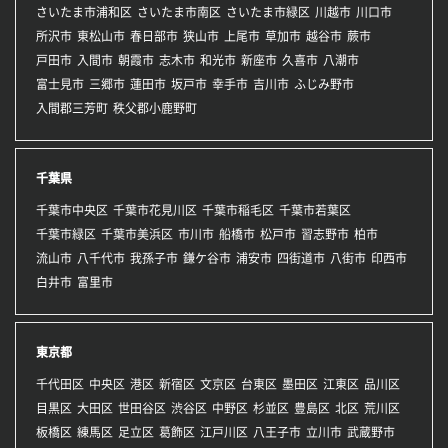
さいたま市浦和区
さいたま市南区
さいたま市緑区
川越市
川口市
所沢市
東松山市
春日部市
狭山市
上尾市
草加市
越谷市
蕨市
戸田市
入間市
朝霞市
志木市
和光市
新座市
久喜市
八潮市
富士見市
三郷市
蓮田市
坂戸市
幸手市
吉川市
ふじみ野市
入間郡三芳町
秩父郡小鹿野町
千葉県
千葉市中央区
千葉市花見川区
千葉市稲毛区
千葉市若葉区
千葉市緑区
千葉市美浜区
市川市
船橋市
松戸市
習志野市
柏市
流山市
八千代市
我孫子市
鎌ケ谷市
浦安市
四街道市
八街市
印西市
白井市
富里市
東京都
千代田区
中央区
港区
新宿区
文京区
台東区
墨田区
江東区
品川区
目黒区
大田区
世田谷区
渋谷区
中野区
杉並区
豊島区
北区
荒川区
板橋区
練馬区
足立区
葛飾区
江戸川区
八王子市
立川市
武蔵野市