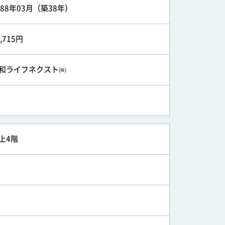
988年03月（築38年）
5,715円
和ライフネクスト㈱
上4階