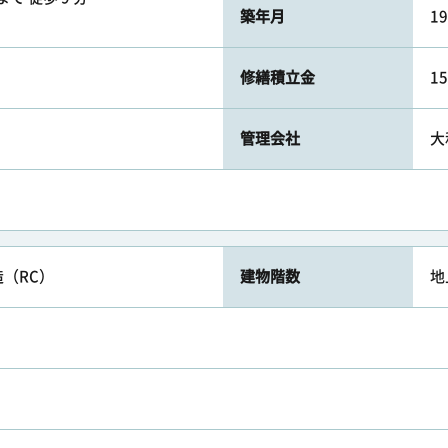
築年月
1
修繕積立金
1
管理会社
大
（RC）
建物階数
地