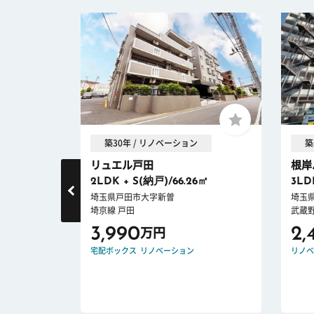
築30年 / リノベーション
築
リュエル戸田
根岸
2LDK + S(納戸)/66.26㎡
3LD
丁目
埼玉県戸田市大字新曽
埼玉
埼京線 戸田
武蔵野
3,990
2,
万円
ロック
宅配ボックス
リノベーション
リノベ