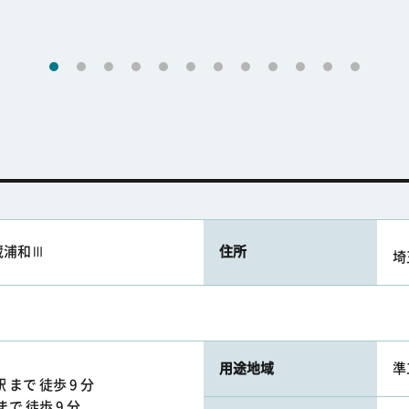
蔵浦和Ⅲ
住所
埼
用途地域
準
まで 徒歩 9 分
で 徒歩 9 分