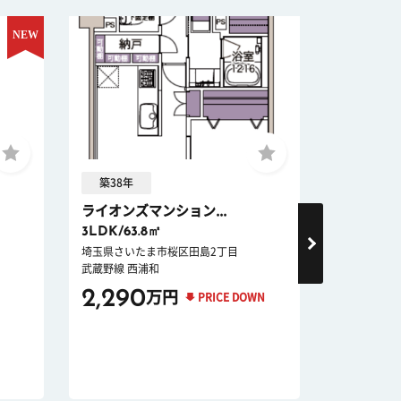
築38年
築52年 
ライオンズマンション...
浦和白幡
3LDK/63.8㎡
3LDK/70
埼玉県さいたま市桜区田島2丁目
埼玉県さいた
武蔵野線 西浦和
埼京線 武蔵
2,290
3,390
万円
PRICE DOWN
新耐震
リノベ