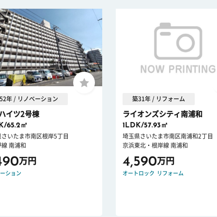
52年 / リノベーション
築31年 / リフォーム
ハイツ2号棟
ライオンズシティ南浦和
K/65.2㎡
1LDK/57.93㎡
県さいたま市南区根岸5丁目
埼玉県さいたま市南区南浦和2丁目
線 南浦和
京浜東北・根岸線 南浦和
490
4,590
万円
万円
ーション
オートロック
リフォーム