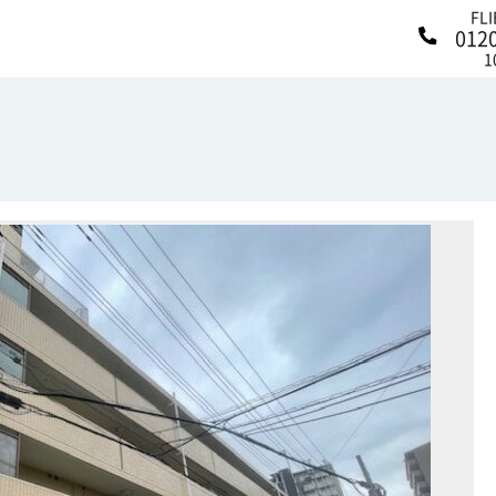
FL
012
1