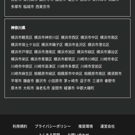
多摩市
稲城市
西東京市
神奈川県
横浜市鶴見区
横浜市神奈川区
横浜市西区
横浜市中区
横浜市南区
横浜市保土ケ谷区
横浜市磯子区
横浜市金沢区
横浜市港北区
横浜市戸塚区
横浜市港南区
横浜市旭区
横浜市緑区
横浜市瀬谷区
横浜市栄区
横浜市青葉区
横浜市都筑区
川崎市川崎区
川崎市幸区
川崎市中原区
川崎市高津区
川崎市多摩区
川崎市宮前区
川崎市麻生区
相模原市緑区
相模原市中央区
相模原市南区
横須賀市
平塚市
鎌倉市
藤沢市
小田原市
茅ヶ崎市
逗子市
三浦市
秦野市
厚木市
大和市
海老名市
座間市
綾瀬市
中郡大磯町
利用規約
プライバシーポリシー
推奨環境
運営会社
よくある質問
お問い合わせ