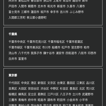
所沢市
東松山市
春日部市
狭山市
上尾市
草加市
越谷市
蕨市
戸田市
入間市
朝霞市
志木市
和光市
新座市
久喜市
八潮市
富士見市
三郷市
蓮田市
坂戸市
幸手市
吉川市
ふじみ野市
入間郡三芳町
秩父郡小鹿野町
千葉県
千葉市中央区
千葉市花見川区
千葉市稲毛区
千葉市若葉区
千葉市緑区
千葉市美浜区
市川市
船橋市
松戸市
習志野市
柏市
流山市
八千代市
我孫子市
鎌ケ谷市
浦安市
四街道市
八街市
印西市
白井市
富里市
東京都
千代田区
中央区
港区
新宿区
文京区
台東区
墨田区
江東区
品川区
目黒区
大田区
世田谷区
渋谷区
中野区
杉並区
豊島区
北区
荒川区
板橋区
練馬区
足立区
葛飾区
江戸川区
八王子市
立川市
武蔵野市
三鷹市
青梅市
府中市
昭島市
調布市
町田市
小金井市
小平市
日野市
東村山市
国分寺市
国立市
福生市
狛江市
東大和市
清瀬市