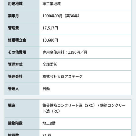
用途地域
準工業地域
築年月
1990年09月（築36年）
管理費
17,517円
修繕積立金
10,680円
その他費用
専用庭使用料：1390円／月
管理方式
全部委託
管理会社
株式会社大京アステージ
管理人
日勤
構造
鉄骨鉄筋コンクリート造（SRC） / 鉄筋コンクリー
ト造（RC）
建物階数
地上8階
総戸数
71 戸