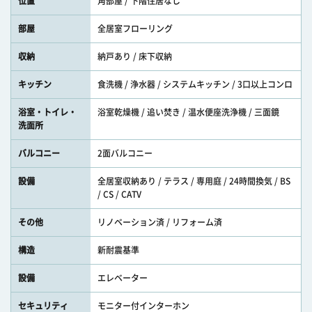
位置
角部屋 / 下階住居なし
部屋
全居室フローリング
収納
納戸あり / 床下収納
キッチン
食洗機 / 浄水器 / システムキッチン / 3口以上コンロ
浴室・トイレ・
浴室乾燥機 / 追い焚き / 温水便座洗浄機 / 三面鏡
洗面所
バルコニー
2面バルコニー
設備
全居室収納あり / テラス / 専用庭 / 24時間換気 / BS
/ CS / CATV
その他
リノベーション済 / リフォーム済
構造
新耐震基準
設備
エレベーター
セキュリティ
モニター付インターホン