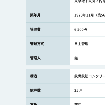
東京地下鉄丸ノ内線 
築年月
1970年11月（築5
管理費
6,500円
管理方式
自主管理
管理人
無
構造
鉄骨鉄筋コンクリー
総戸数
25 戸
方角
南西