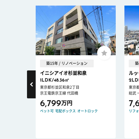
築15年 / リノベーション
築
イニシアイオ杉並和泉
ルッ
1LDK/48.36㎡
2LD
東京都杉並区和泉2丁目
東京
京王電鉄京王線 代田橋
総武
6,799
7,
万円
CE DOWN
ペット可
宅配ボックス
オートロック
リフォ