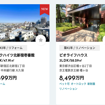
43年 / リフォーム
築41年 / リノベーション
クハイツ北新宿壱番館
ビオライフハウス
K/47.91㎡
3LDK/58.29㎡
都新宿区北新宿1丁目
東京都渋谷区幡ヶ谷2丁目
・中央緩行線 大久保
京王電鉄京王線 幡ヶ谷
699
8,499
万円
万円
ーム
ペット可
オートロック
新耐震
リノベーション