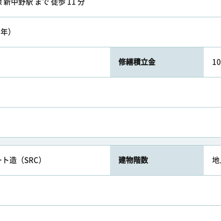
新中野駅 まで 徒歩 11 分
6年）
修繕積立金
1
ト造（SRC）
建物階数
地