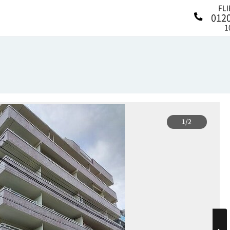
FL
012
1
1/2