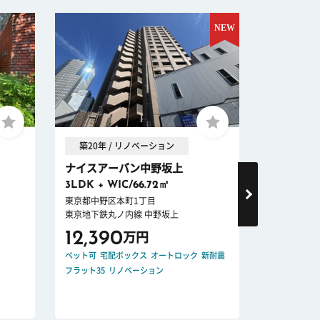
築20年 / リノベーション
築10年 
ナイスアーバン中野坂上
ブランズ
3LDK + WIC/66.72㎡
2LDK + W
東京都中野区本町1丁目
東京都渋谷区
東京地下鉄丸ノ内線 中野坂上
山手線 代々
12,390
19,80
万円
ペット可
宅配ボックス
オートロック
新耐震
ペット可
宅配
フラット35
リノベーション