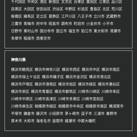
千代田区
中央区
港区
新宿区
文京区
台東区
墨田区
江東区
品川区
目黒区
大田区
世田谷区
渋谷区
中野区
杉並区
豊島区
北区
荒川区
板橋区
練馬区
足立区
葛飾区
江戸川区
八王子市
立川市
武蔵野市
三鷹市
青梅市
府中市
昭島市
調布市
町田市
小金井市
小平市
日野市
東村山市
国分寺市
国立市
福生市
狛江市
東大和市
清瀬市
多摩市
稲城市
西東京市
神奈川県
横浜市鶴見区
横浜市神奈川区
横浜市西区
横浜市中区
横浜市南区
横浜市保土ケ谷区
横浜市磯子区
横浜市金沢区
横浜市港北区
横浜市戸塚区
横浜市港南区
横浜市旭区
横浜市緑区
横浜市瀬谷区
横浜市栄区
横浜市青葉区
横浜市都筑区
川崎市川崎区
川崎市幸区
川崎市中原区
川崎市高津区
川崎市多摩区
川崎市宮前区
川崎市麻生区
相模原市緑区
相模原市中央区
相模原市南区
横須賀市
平塚市
鎌倉市
藤沢市
小田原市
茅ヶ崎市
逗子市
三浦市
秦野市
厚木市
大和市
海老名市
座間市
綾瀬市
中郡大磯町