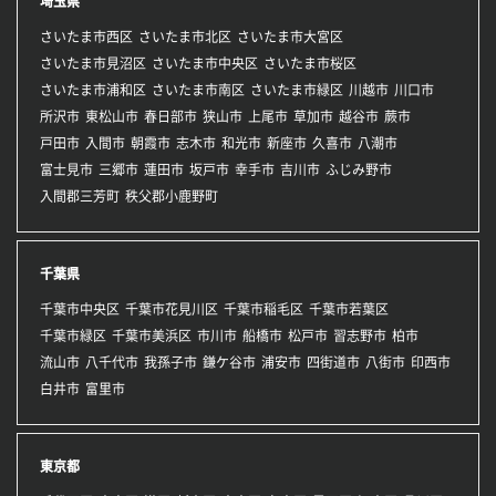
埼玉県
さいたま市西区
さいたま市北区
さいたま市大宮区
さいたま市見沼区
さいたま市中央区
さいたま市桜区
さいたま市浦和区
さいたま市南区
さいたま市緑区
川越市
川口市
所沢市
東松山市
春日部市
狭山市
上尾市
草加市
越谷市
蕨市
戸田市
入間市
朝霞市
志木市
和光市
新座市
久喜市
八潮市
富士見市
三郷市
蓮田市
坂戸市
幸手市
吉川市
ふじみ野市
入間郡三芳町
秩父郡小鹿野町
千葉県
千葉市中央区
千葉市花見川区
千葉市稲毛区
千葉市若葉区
千葉市緑区
千葉市美浜区
市川市
船橋市
松戸市
習志野市
柏市
流山市
八千代市
我孫子市
鎌ケ谷市
浦安市
四街道市
八街市
印西市
白井市
富里市
東京都