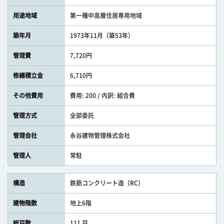
用途地域
第一種中高層住居専用地域
築年月
1973年11月（築53年）
管理費
7,720円
修繕積立金
6,710円
その他費用
費用: 200 / 内訳: 組合費
管理方式
全部委託
管理会社
永谷建物管理株式会社
管理人
常駐
構造
鉄筋コンクリート造（RC）
建物階数
地上6階
総戸数
111 戸