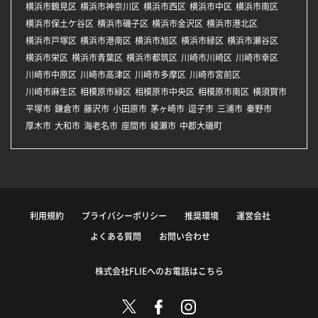
横浜市鶴見区
横浜市神奈川区
横浜市西区
横浜市中区
横浜市南区
横浜市保土ケ谷区
横浜市磯子区
横浜市金沢区
横浜市港北区
横浜市戸塚区
横浜市港南区
横浜市旭区
横浜市緑区
横浜市瀬谷区
横浜市栄区
横浜市青葉区
横浜市都筑区
川崎市川崎区
川崎市幸区
川崎市中原区
川崎市高津区
川崎市多摩区
川崎市宮前区
川崎市麻生区
相模原市緑区
相模原市中央区
相模原市南区
横須賀市
平塚市
鎌倉市
藤沢市
小田原市
茅ヶ崎市
逗子市
三浦市
秦野市
厚木市
大和市
海老名市
座間市
綾瀬市
中郡大磯町
利用規約
プライバシーポリシー
推奨環境
運営会社
よくある質問
お問い合わせ
株式会社FLIEへのお電話はこちら