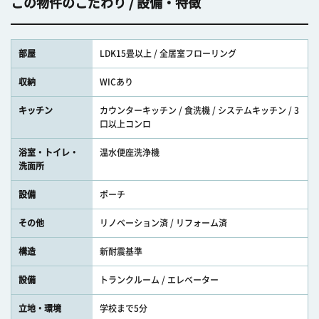
この物件のこだわり / 設備・特徴
部屋
LDK15畳以上 / 全居室フローリング
収納
WICあり
キッチン
カウンターキッチン / 食洗機 / システムキッチン / 3
口以上コンロ
浴室・トイレ・
温水便座洗浄機
洗面所
設備
ポーチ
その他
リノベーション済 / リフォーム済
構造
新耐震基準
設備
トランクルーム / エレベーター
立地・環境
学校まで5分