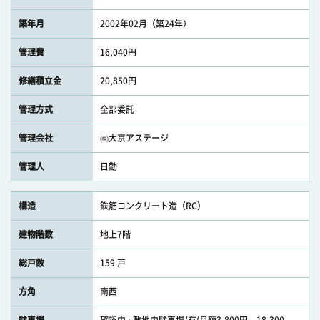
築年月
2002年02月（築24年）
管理費
16,040円
修繕積立金
20,850円
管理方式
全部委託
管理会社
㈱大京アステージ
管理人
日勤
構造
鉄筋コンクリート造（RC）
建物階数
地上7階
総戸数
159 戸
方角
南西