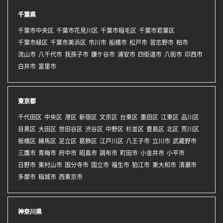
千葉県
千葉市中央区
千葉市花見川区
千葉市稲毛区
千葉市若葉区
千葉市緑区
千葉市美浜区
市川市
船橋市
松戸市
習志野市
柏市
流山市
八千代市
我孫子市
鎌ケ谷市
浦安市
四街道市
八街市
印西市
白井市
富里市
東京都
千代田区
中央区
港区
新宿区
文京区
台東区
墨田区
江東区
品川区
目黒区
大田区
世田谷区
渋谷区
中野区
杉並区
豊島区
北区
荒川区
板橋区
練馬区
足立区
葛飾区
江戸川区
八王子市
立川市
武蔵野市
三鷹市
青梅市
府中市
昭島市
調布市
町田市
小金井市
小平市
日野市
東村山市
国分寺市
国立市
福生市
狛江市
東大和市
清瀬市
多摩市
稲城市
西東京市
神奈川県