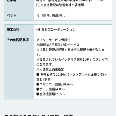
駐車場
確認中 : 敷地内駐車場/有(月額3,800円～18,300
円)※空き状況は管理会社へ要確認
ペット
可 （条件 : (細則有) ）
施工会社
(株)長谷工コーポレーション
その他説明事項
アフターサービス保証付
24時間365日緊急対応サービス
※掲載と現況が相違する場合は現況を優先致しま
す。
※設置されているインテリア家具はディスプレイ用
になります。
※司法書士売主指定
● 専有面積/100.24㎡ (トランクルーム面積 0.45㎡
含む (無償))
●バルコニー面積/18.49㎡
●ポーチ面積/4.80㎡
●室外機置場/2.22㎡