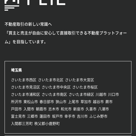
不動産取引の新しい常識へ
「買主と売主が自由に安心して直接取引できる不動産プラットフォー
ム」を目指しています。
埼玉県
さいたま市西区
さいたま市北区
さいたま市大宮区
さいたま市見沼区
さいたま市中央区
さいたま市桜区
さいたま市浦和区
さいたま市南区
さいたま市緑区
川越市
川口市
所沢市
東松山市
春日部市
狭山市
上尾市
草加市
越谷市
蕨市
戸田市
入間市
朝霞市
志木市
和光市
新座市
久喜市
八潮市
富士見市
三郷市
蓮田市
坂戸市
幸手市
吉川市
ふじみ野市
入間郡三芳町
秩父郡小鹿野町