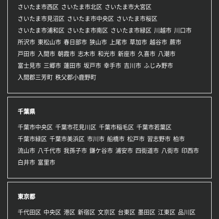
さいたま市西区
さいたま市北区
さいたま市大宮区
さいたま市見沼区
さいたま市中央区
さいたま市桜区
さいたま市浦和区
さいたま市南区
さいたま市緑区
川越市
川口市
所沢市
東松山市
春日部市
狭山市
上尾市
草加市
越谷市
蕨市
戸田市
入間市
朝霞市
志木市
和光市
新座市
久喜市
八潮市
富士見市
三郷市
蓮田市
坂戸市
幸手市
吉川市
ふじみ野市
入間郡三芳町
秩父郡小鹿野町
千葉県
千葉市中央区
千葉市花見川区
千葉市稲毛区
千葉市若葉区
千葉市緑区
千葉市美浜区
市川市
船橋市
松戸市
習志野市
柏市
流山市
八千代市
我孫子市
鎌ケ谷市
浦安市
四街道市
八街市
印西市
白井市
富里市
東京都
千代田区
中央区
港区
新宿区
文京区
台東区
墨田区
江東区
品川区