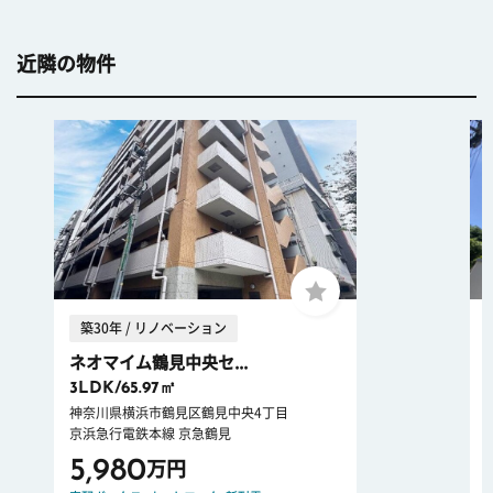
近隣の物件
築30年 / リノベーション
ネオマイム鶴見中央セ...
3LDK/65.97㎡
神奈川県横浜市鶴見区鶴見中央4丁目
京浜急行電鉄本線 京急鶴見
5,980
万円