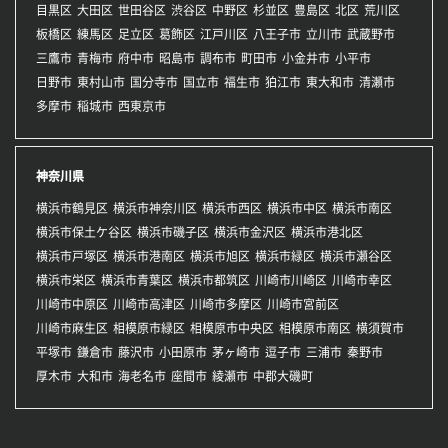
目黒区
大田区
世田谷区
渋谷区
中野区
杉並区
豊島区
北区
荒川区
板橋区
練馬区
足立区
葛飾区
江戸川区
八王子市
立川市
武蔵野市
三鷹市
青梅市
府中市
昭島市
調布市
町田市
小金井市
小平市
日野市
東村山市
国分寺市
国立市
福生市
狛江市
東大和市
清瀬市
多摩市
稲城市
西東京市
神奈川県
横浜市鶴見区
横浜市神奈川区
横浜市西区
横浜市中区
横浜市南区
横浜市保土ケ谷区
横浜市磯子区
横浜市金沢区
横浜市港北区
横浜市戸塚区
横浜市港南区
横浜市旭区
横浜市緑区
横浜市瀬谷区
横浜市栄区
横浜市青葉区
横浜市都筑区
川崎市川崎区
川崎市幸区
川崎市中原区
川崎市高津区
川崎市多摩区
川崎市宮前区
川崎市麻生区
相模原市緑区
相模原市中央区
相模原市南区
横須賀市
平塚市
鎌倉市
藤沢市
小田原市
茅ヶ崎市
逗子市
三浦市
秦野市
厚木市
大和市
海老名市
座間市
綾瀬市
中郡大磯町