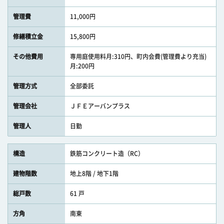
管理費
11,000円
修繕積立金
15,800円
その他費用
専用庭使用料月:310円、町内会費(管理費より充当)
月:200円
管理方式
全部委託
管理会社
ＪＦＥアーバンプラス
管理人
日勤
構造
鉄筋コンクリート造（RC）
建物階数
地上8階 / 地下1階
総戸数
61 戸
方角
南東